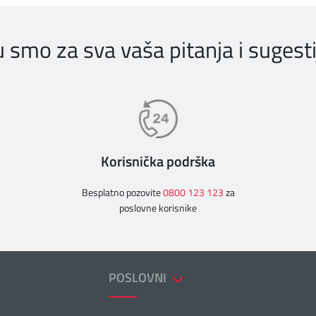
u smo za sva vaša pitanja i sugesti
Korisnička podrška
Besplatno pozovite
0800 123 123
za
poslovne korisnike
POSLOVNI