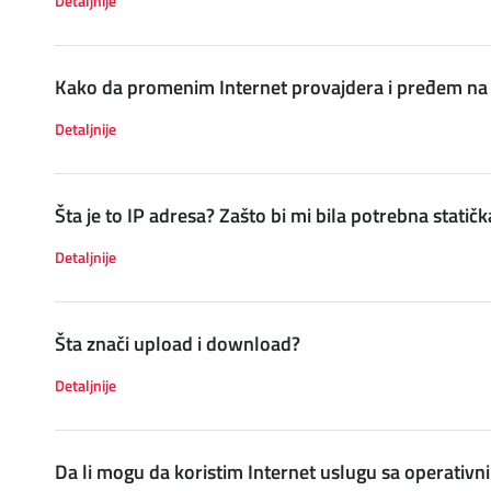
Detaljnije
DIGITALNI SERVISI
Kako da promenim Internet provajdera i pređem na 
Detaljnije
Šta je to IP adresa? Zašto bi mi bila potrebna statič
Detaljnije
Šta znači upload i download?
Detaljnije
Da li mogu da koristim Internet uslugu sa operativn