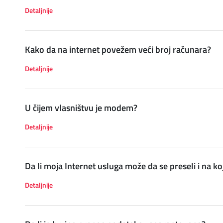
Detaljnije
Kako da na internet povežem veći broj računara?
Detaljnije
U čijem vlasništvu je modem?
Detaljnije
Da li moja Internet usluga može da se preseli i na ko
Detaljnije