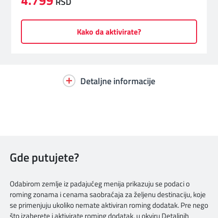
4.799
RSD
Kako da aktivirate?
Detaljne informacije
Gde putujete?
Odabirom zemlje iz padajućeg menija prikazuju se podaci o
roming zonama i cenama saobraćaja za željenu destinaciju, koje
se primenjuju ukoliko nemate aktiviran roming dodatak. Pre nego
što izaberete i aktivirate roming dodatak, u okviru Detaljnih