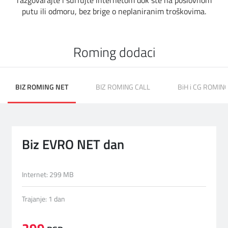
razgovarajte i surfujte internetom dok ste na poslovnom
putu ili odmoru, bez brige o neplaniranim troškovima.
DIGITALNI SERVISI
TELEFONSKI IMENIK
Roming dodaci
KONTAKTIRAJTE NAS
PRODAJNA MESTA
BIZ ROMING NET
BIZ ROMING CALL
BiH i CG ROMIN
MAPA BRZINA
Biz EVRO NET dan
Internet: 299 MB
Trajanje: 1 dan