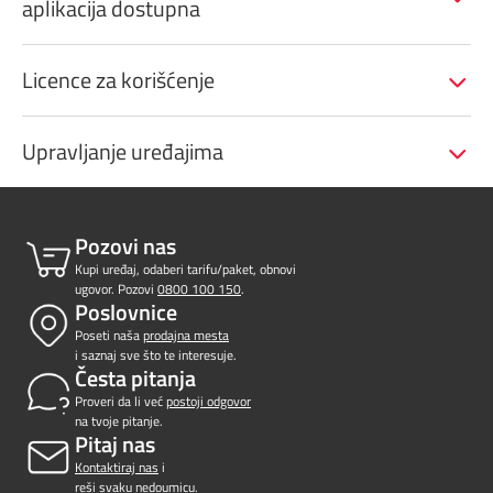
aplikacija dostupna
Licence za korišćenje
Upravljanje uređajima
Pozovi nas
Kupi uređaj, odaberi tarifu/paket, obnovi
ugovor. Pozovi
0800 100 150
.
Poslovnice
Poseti naša
prodajna mesta
i saznaj sve što te interesuje.
Česta pitanja
Proveri da li već
postoji odgovor
na tvoje pitanje.
Pitaj nas
Kontaktiraj nas
i
reši svaku nedoumicu.