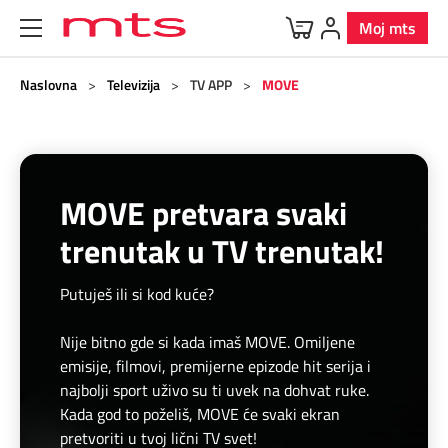
Moj mts
Uređaji
Mobilna
BOX
Internet
Televizija
Fiksna
Korisnička zona
Naslovna
>
Televizija
>
TV APP
>
MOVE
Ponuda uređaja
O Mobilnoj
O Internetu
O Televiziji
Telefonska linija
Korisnička zona
O BOX paketima
MOVE pretvara svaki
Dodatna oprema
Postpejd
Kućni internet
Usluge
Vesti
BOX 4
MOVE
trenutak u TV trenutak!
Predstavljamo brendove
Pripejd
Mobilni internet
Dodatni TV paketi
Digi svet
BOX 3
Putuješ ili si kod kuće?
Program lojalnosti
Specijalna ponuda
Usluge
Usluge
TV kanali
BOX 2
Nije bitno gde si kada imaš MOVE. Omiljene
emisije, filmovi, premijerne epizode hit serija i
5G
Programska šema
Telefonski imenik
BOX sa m:SAT TV
najbolji sport uživo su ti uvek na dohvat ruke.
Kada god to poželiš, MOVE će svaki ekran
Roming
Parkiraj račun
m:SAT tv
Samouslužni servisi
pretvoriti u tvoj lični TV svet!