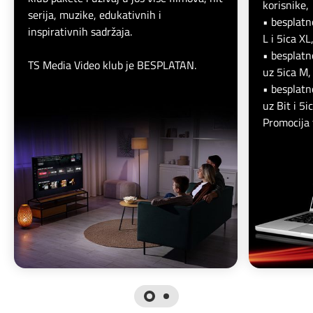
korisnike,
serija, muzike, edukativnih i
• besplatn
inspirativnih sadržaja.
L i 5ica XL
• besplatn
TS Media Video klub je BESPLATAN.
uz 5ica M,
• besplatn
uz Bit i 5ic
Promocija 