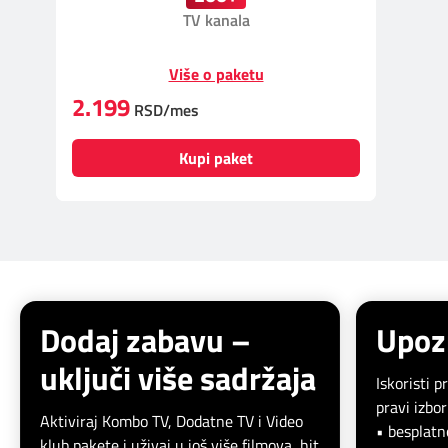
Prilagođeno tebi
TV kanala
Putuj pametnije
Više o paketu
2.199
RSD/mes
Kupi paket
Dodaj zabavu –
Upoz
uključi više sadržaja
Iskoristi 
pravi izbor
Aktiviraj Kombo TV, Dodatne TV i Video
• besplat
klub pakete i uživaj u još više filmova, hit