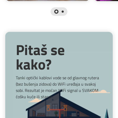
Pitaš se
kako?
Tanki optički kablovi vode se od glavnog rutera
(bez bušenja zidova) do WiFi uređaja u svakoj
sobi. Rezultat je moćan WiFi signal u SVAKOM
ćošku kuće ili stana!