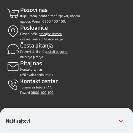
Pozovi nas
Kupi uređaj, odaberi tarifu/paket, obnovi
ugovor. Pozovi
0800 100 150
.
Poslovnice
Poseti naša
prodajna mesta
i saznaj sve što te interesuje.
Česta pitanja
Proveri da li već
postoji odgovor
na tvoje pitanje.
Pitaj nas
Kontaktiraj nas
i
reši svaku nedoumicu.
Kontakt centar
Tu smo za tebe 24/7.
Pozovi
0800 100 100
.
Naši sajtovi