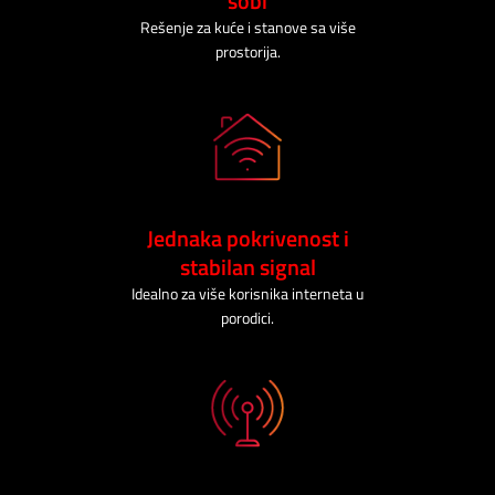
sobi
Prilagođeno tebi
Rešenje za kuće i stanove sa više
prostorija.
Putuj pametnije
Jednaka pokrivenost i
stabilan signal
Idealno za više korisnika interneta u
porodici.