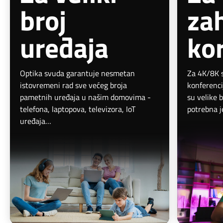
broj
za
uređaja
ko
Optika svuda garantuje nesmetan
Za 4K/8K s
istovremeni rad sve većeg broja
konferenci
pametnih uređaja u našim domovima -
su velike 
telefona, laptopova, televizora, IoT
potrebna j
uređaja…