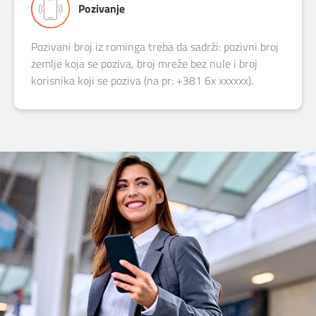
Pozivanje
Pozivani broj iz rominga treba da sadrži: pozivni broj
zemlje koja se poziva, broj mreže bez nule i broj
korisnika koji se poziva (na pr: +381 6x xxxxxx).