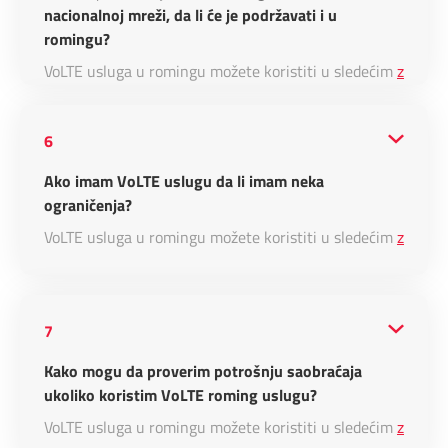
nacionalnoj mreži, da li će je podržavati i u
romingu?
VoLTE usluga u romingu možete koristiti u sledećim
zemlja
6
Ako imam VoLTE uslugu da li imam neka
ograničenja?
VoLTE usluga u romingu možete koristiti u sledećim
zemlja
7
Kako mogu da proverim potrošnju saobraćaja
ukoliko koristim VoLTE roming uslugu?
VoLTE usluga u romingu možete koristiti u sledećim
zemlja