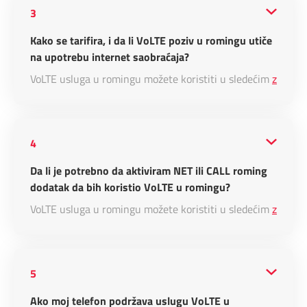
3
Kako se tarifira, i da li VoLTE poziv u romingu utiče
na upotrebu internet saobraćaja?
VoLTE usluga u romingu možete koristiti u sledećim
zemlja
4
Da li je potrebno da aktiviram NET ili CALL roming
dodatak da bih koristio VoLTE u romingu?
VoLTE usluga u romingu možete koristiti u sledećim
zemlja
5
Ako moj telefon podržava uslugu VoLTE u