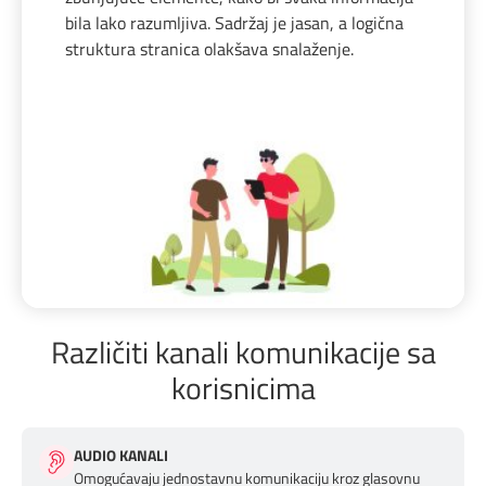
bila lako razumljiva. Sadržaj je jasan, a logična
struktura stranica olakšava snalaženje.
Različiti kanali komunikacije sa
korisnicima
AUDIO KANALI
Omogućavaju jednostavnu komunikaciju kroz glasovnu