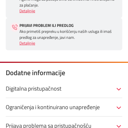
za plaćanje.
Detaljnije
PRIJAVI PROBLEM ILI PREDLOG
Ako primetiš prepreku u korišćenju naših usluga ili imaš
predlog za unapređenje, javi nam.
Detaljnije
Dodatne informacije
Digitalna pristupačnost
Ograničenja i kontinuirano unapređenje
Prijava problema sa pristupačnošću