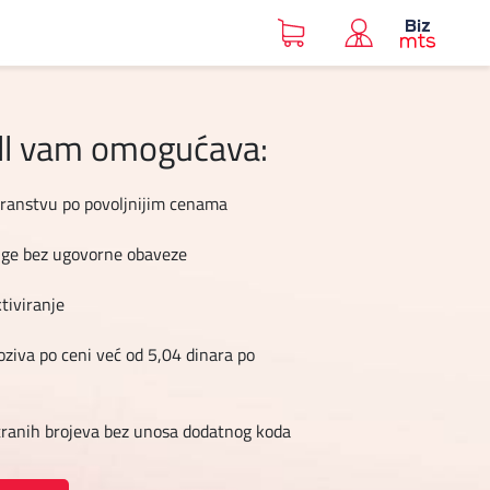
all vam omogućava:
transtvu po povoljnijim cenama
uge bez ugovorne obaveze
tiviranje
oziva po ceni već od 5,04 dinara po
tranih brojeva bez unosa dodatnog koda