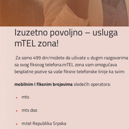
DIGITALNI SERVISI
TELEFONSKI IMENIK
KONTAKTIRAJTE NAS
Izuzetno povoljno – usluga
mTEL zona!
PRODAJNA MESTA
Za samo 499 din/možete da uživate u dugim razgovorima
MAPA BRZINA
sa svog fiksnog telefona.m:TEL zona vam omogućava
besplatne pozive sa vaše fiksne telefonske linije ka svim:
mobilnim i fiksnim brojevima
sledećih operatora:
mts
mts doo
m:tel Republika Srpska