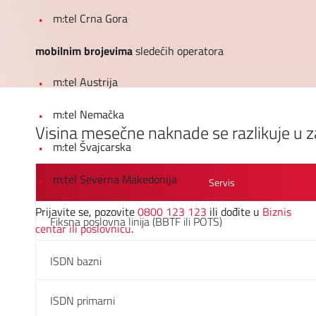
m:tel Crna Gora
mobilnim brojevima
sledećih operatora
m:tel Austrija
m:tel Nemačka
Visina mesečne naknade se razlikuje u zav
m:tel Švajcarska
m:tel Severna Makedonija
Servis
Prijavite se, pozovite
0800 123 123
ili dođite u
Biznis
Fiksna poslovna linija (BBTF ili POTS)
centar ili poslovnicu
.
ISDN bazni
ISDN primarni