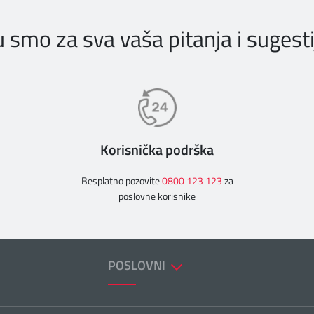
u smo za sva vaša pitanja i sugesti
Korisnička podrška
Besplatno pozovite
0800 123 123
za
poslovne korisnike
POSLOVNI