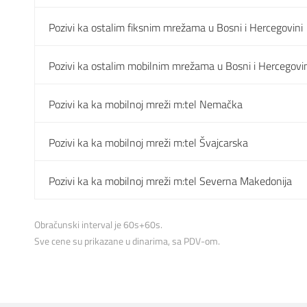
Pozivi ka ostalim fiksnim mrežama u Bosni i Hercegovini
Pozivi ka ostalim mobilnim mrežama u Bosni i Hercegovi
Pozivi ka ka mobilnoj mreži m:tel Nemačka
Pozivi ka ka mobilnoj mreži m:tel Švajcarska
Pozivi ka ka mobilnoj mreži m:tel Severna Makedonija
Obračunski interval je 60s+60s.
Sve cene su prikazane u dinarima, sa PDV-om.