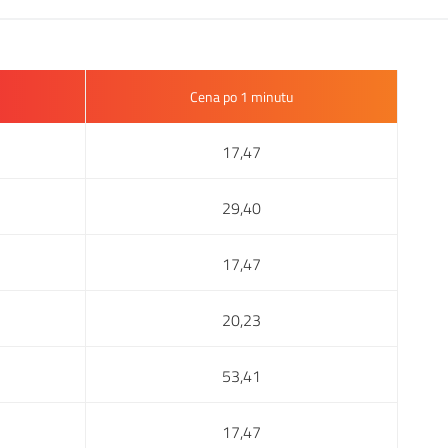
Cena po 1 minutu
17,47
29,40
17,47
20,23
53,41
17,47