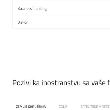
Business Trunking
BizFon
Pozivi ka inostranstvu sa vaše fi
ZEMLJE OKRUŽENJA
ZONE
SATELITSKE MREŽE