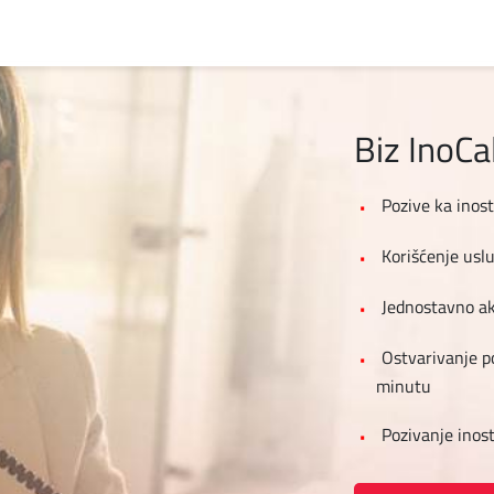
Biz InoC
Pozive ka inos
Korišćenje usl
Jednostavno ak
Ostvarivanje p
minutu
Pozivanje inos