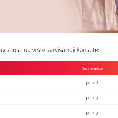
isnosti od vrste servisa koji koristite:
Način naplate
po liniji
po liniji
po liniji