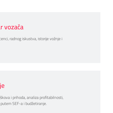
ar vozača
cenci, radnog iskustva, istorije vožnje i
je
škova i prihoda, analiza profitabilnosti,
 putem SEF-a i budžetiranje.