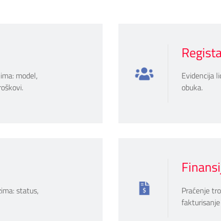
Regist
lima: model,
Evidencija li
roškovi.
obuka.
Finansi
zima: status,
Praćenje tro
fakturisanje