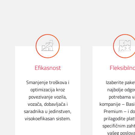
TELEFONSKI IMENIK
KONTAKTIRAJTE NAS
PRODAJNA MESTA
MAPA BRZINA
Efikasnost
Fleksibiln
Smanjenje troškova i
Izaberite paket
optimizacija kroz
najbolje odgo
povezivanje vozila,
potrebama v
vozača, dobavljača i
kompanije – Basic
saradnika u jedinstven,
Premium – i d
visokoefikasan sistem.
prilagodite pla
specifičnim zah
vašeg poslova