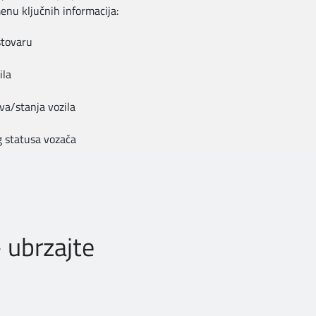
enu ključnih informacija:
stovaru
ila
va/stanja vozila
g statusa vozača
- ubrzajte