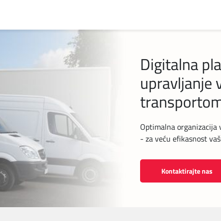
Digitalna pl
upravljanje
transporto
Optimalna organizacija v
- za veću efikasnost vaš
Kontaktirajte nas