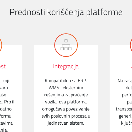
Prednosti korišćenja platforme
ost
Integracija
 koji
Kompatibilna sa ERP,
Na ras
vara
WMS i eksternim
det
aše
rešenjima za praćenje
perf
, Pro ili
vozila, ova platforma
pa
odatno
omogućava povezivanje
transpo
tformu
svih poslovnih procesa u
generi
tevima
jedinstven sistem.
ključ
nja.