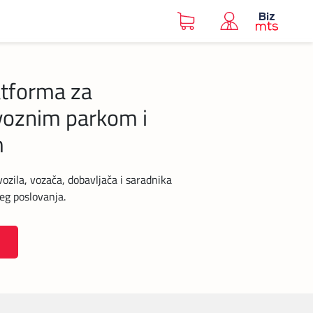
atforma za
 voznim parkom i
m
ozila, vozača, dobavljača i saradnika
eg poslovanja.