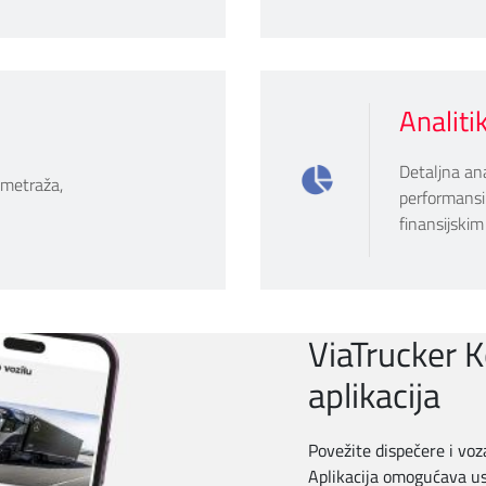
Analitik
Detaljna ana
ometraža,
performansi
finansijskim
ViaTrucker 
aplikacija
Povežite dispečere i vo
Aplikacija omogućava u