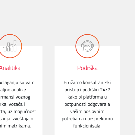
Analitika
Podrška
polaganju su vam
Pružamo konsultantski
aljne analize
pristup i podršku 24/7
ormansi voznog
kako bi platforma u
rka, vozača i
potpunosti odgovarala
rta, uz mogućnost
vašim poslovnim
sanja izveštaja o
potrebama i besprekorno
nim metrikama.
funkcionisala.