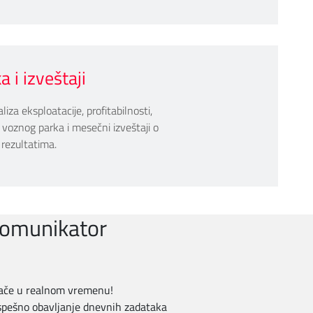
a i izveštaji
liza eksploatacije, profitabilnosti,
 voznog parka i mesečni izveštaji o
 rezultatima.
Komunikator
zače u realnom vremenu!
spešno obavljanje dnevnih zadataka