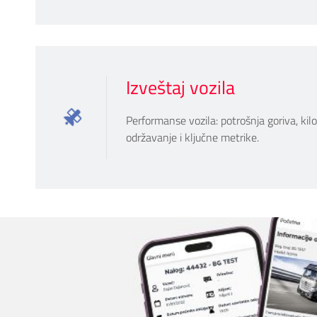
Izveštaj vozila
Performanse vozila: potrošnja goriva, kil
održavanje i ključne metrike.