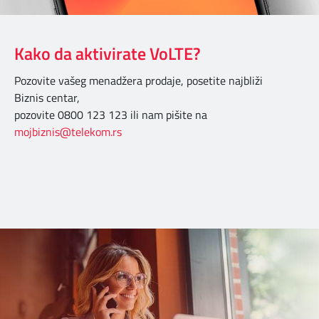
Kako da aktivirate VoLTE?
Pozovite vašeg menadžera prodaje, posetite najbliži
Biznis centar,
pozovite 0800 123 123 ili nam pišite na
mojbiznis@telekom.rs