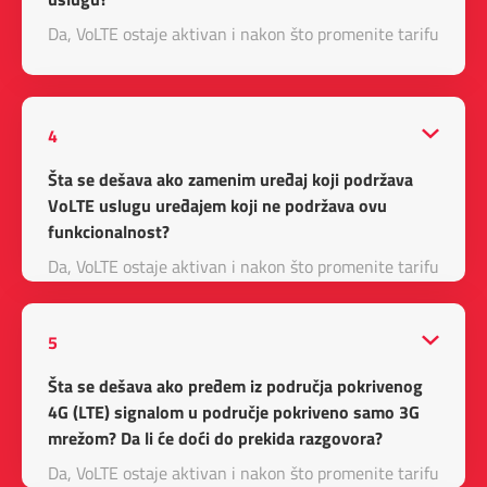
Da, VoLTE ostaje aktivan i nakon što promenite tarifu.
4
Šta se dešava ako zamenim uređaj koji podržava
VoLTE uslugu uređajem koji ne podržava ovu
funkcionalnost?
Da, VoLTE ostaje aktivan i nakon što promenite tarifu.
5
Šta se dešava ako pređem iz područja pokrivenog
4G (LTE) signalom u područje pokriveno samo 3G
mrežom? Da li će doći do prekida razgovora?
Da, VoLTE ostaje aktivan i nakon što promenite tarifu.