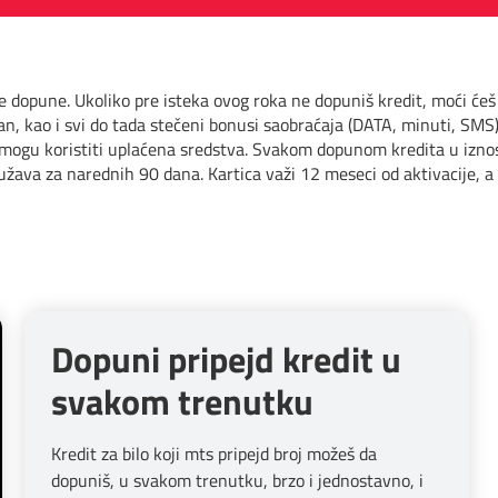
e dopune. Ukoliko pre isteka ovog roka ne dopuniš kredit, moći ćeš
isan, kao i svi do tada stečeni bonusi saobraćaja (DATA, minuti, SM
se mogu koristiti uplaćena sredstva. Svakom dopunom kredita u iznos
rodužava za narednih 90 dana. Kartica važi 12 meseci od aktivacij
Dopuni pripejd kredit u
svakom trenutku
Kredit za bilo koji mts pripejd broj možeš da
dopuniš, u svakom trenutku, brzo i jednostavno, i