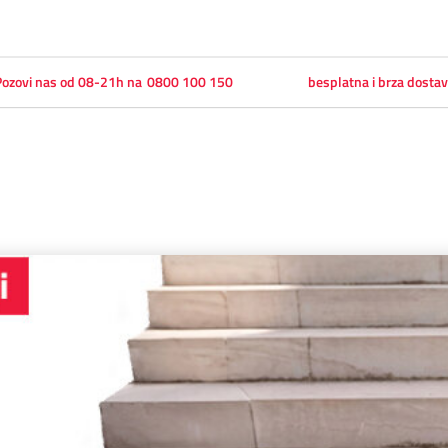
ozovi nas od 08-21h na
0800 100 150
besplatna i brza dosta