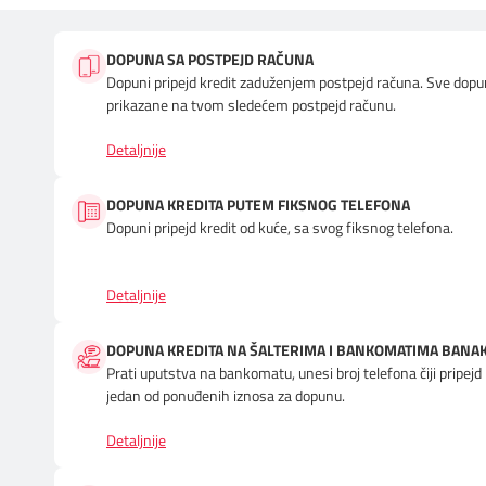
DOPUNA SA POSTPEJD RAČUNA
Dopuni pripejd kredit zaduženjem postpejd računa. Sve dopun
prikazane na tvom sledećem postpejd računu.
Detaljnije
DOPUNA KREDITA PUTEM FIKSNOG TELEFONA
Dopuni pripejd kredit od kuće, sa svog fiksnog telefona.
Detaljnije
DOPUNA KREDITA NA ŠALTERIMA I BANKOMATIMA BANAK
Prati uputstva na bankomatu, unesi broj telefona čiji pripejd 
jedan od ponuđenih iznosa za dopunu.
Detaljnije