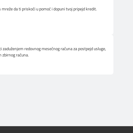
ts mreže da ti priskoči u pomoć i dopuni tvoj pripejd kredit.
ti zaduženjem redovnog mesečnog računa za postpejd usluge,
em zbirnog računa.