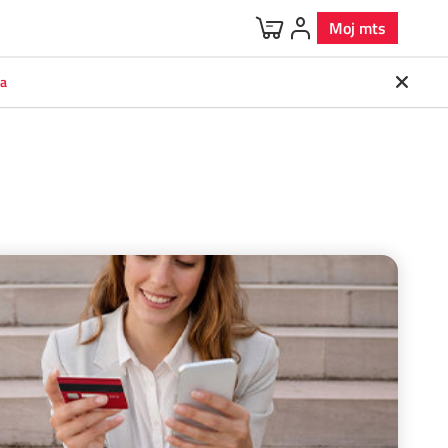
Moj mts
va