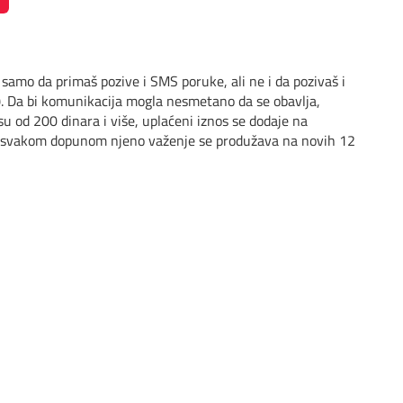
 samo da primaš pozive i SMS poruke, ali ne i da pozivaš i
S). Da bi komunikacija mogla nesmetano da se obavlja,
u od 200 dinara i više, uplaćeni iznos se dodaje na
e, a svakom dopunom njeno važenje se produžava na novih 12