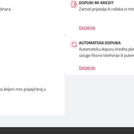
DOPUNI MI KREDIT
dinara.
Zamoli prijatelja ili rođaka iz m
Detaljnije
AUTOMATSKA DOPUNA
Automatsku dopunu kredita pla
usluge fiksne telefonije ili put
Detaljnije
 željeni mts pripejd broj u