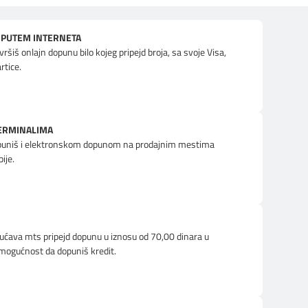
A PUTEM INTERNETA
šiš onlajn dopunu bilo kojeg pripejd broja, sa svoje Visa,
rtice.
TERMINALIMA
opuniš i elektronskom dopunom na prodajnim mestima
ije.
ćava mts pripejd dopunu u iznosu od 70,00 dinara u
mogućnost da dopuniš kredit.