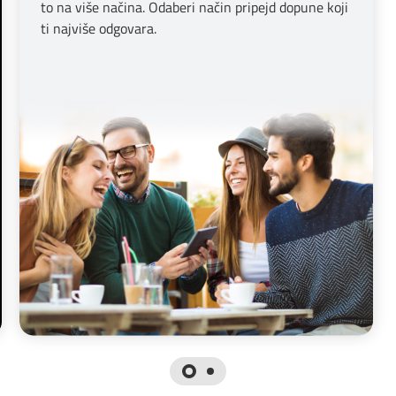
to na više načina. Odaberi način pripejd dopune koji
ti najviše odgovara.