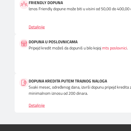
FRIENDLY DOPUNA
Iznos Friendly dopune može biti u visini od 50,00 do 400,00 
Detaljnije
DOPUNA U POSLOVNICAMA
Pripejd kredit možeš da dopuniš u bilo kojoj
mts poslovnici
.
DOPUNA KREDITA PUTEM TRAJNOG NALOGA
Svaki mesec, određenog dana, izvrši dopunu pripejd kredita za
minimalnom iznosu od 200 dinara.
Detaljnije