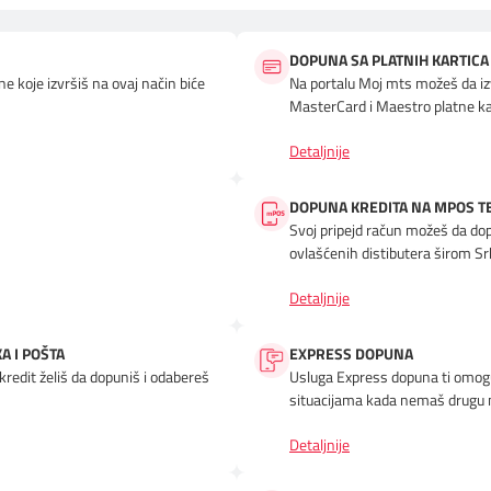
DOPUNA SA PLATNIH KARTIC
e koje izvršiš na ovaj način biće
Na portalu Moj mts možeš da izvr
MasterCard i Maestro platne ka
Detaljnije
DOPUNA KREDITA NA MPOS 
Svoj pripejd račun možeš da d
ovlašćenih distibutera širom Srb
Detaljnije
A I POŠTA
EXPRESS DOPUNA
kredit želiš da dopuniš i odabereš
Usluga Express dopuna ti omogu
situacijama kada nemaš drugu 
Detaljnije