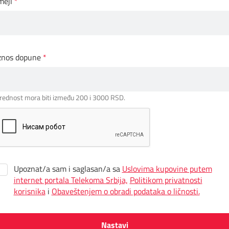
mejl
znos dopune
rednost mora biti između 200 i 3000 RSD.
Upoznat/a sam i saglasan/a sa
Uslovima kupovine putem
internet portala Telekoma Srbija,
Politikom privatnosti
korisnika
i
Obaveštenjem o obradi podataka o ličnosti.
Nastavi