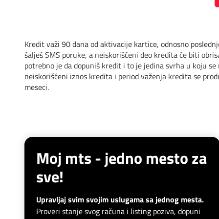
Kredit važi 90 dana od aktivacije kartice, odnosno poslednj
šalješ SMS poruke, a neiskorišćeni deo kredita će biti obr
potrebno je da dopuniš kredit i to je jedina svrha u koju 
neiskorišćeni iznos kredita i period važenja kredita se p
meseci.
Moj mts - jedno mesto za
sve!
Upravljaj svim svojim uslugama sa jednog mesta.
Proveri stanje svog računa i listing poziva, dopuni