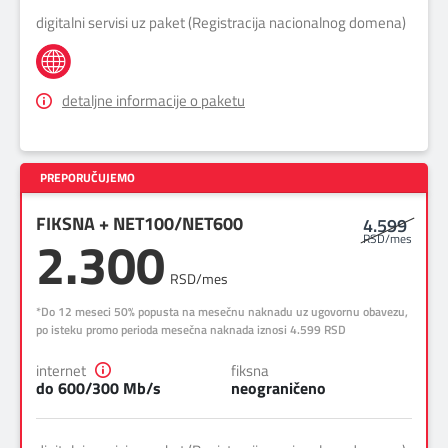
digitalni servisi uz paket (Registracija nacionalnog domena)
detaljne informacije o paketu
x
FIKSNA + NET100/NET600
4.599
2.300
RSD/mes
RSD/mes
*Do 12 meseci 50% popusta na mesečnu naknadu uz ugovornu obavezu,
po isteku promo perioda mesečna naknada iznosi 4.599 RSD
internet
fiksna
do 600/300 Mb/s
neograničeno