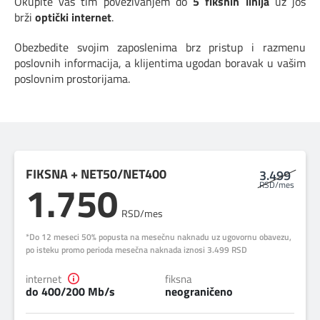
Okupite vaš tim povezivanjem do
5 fiksnih linija
uz još
brži
optički internet
.
DIGITALNI SERVISI
TELEFONSKI IMENIK
Obezbedite svojim zaposlenima brz pristup i razmenu
poslovnih informacija, a klijentima ugodan boravak u vašim
KONTAKTIRAJTE NAS
poslovnim prostorijama.
PRODAJNA MESTA
MAPA BRZINA
FIKSNA + NET50/NET400
3.499
1.750
RSD/mes
RSD/mes
*Do 12 meseci 50% popusta na mesečnu naknadu uz ugovornu obavezu,
po isteku promo perioda mesečna naknada iznosi 3.499 RSD
internet
fiksna
do 400/200 Mb/s
neograničeno