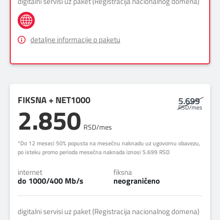
digitalni servisi uz paket (Registracija nacionalnog domena)
detaljne informacije o paketu
FIKSNA + NET1000
5.699
2.850
RSD/mes
RSD/mes
*Do 12 meseci 50% popusta na mesečnu naknadu uz ugovornu obavezu,
po isteku promo perioda mesečna naknada iznosi 5.699 RSD
internet
fiksna
do 1000/400 Mb/s
neograničeno
digitalni servisi uz paket (Registracija nacionalnog domena)