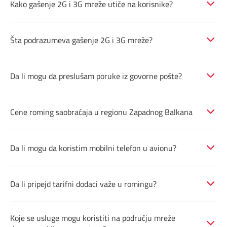
Kako gašenje 2G i 3G mreže utiče na korisnike?
Pozivi ka inostranstvu
iris TV
Dokumenta i uputstva
Šta podrazumeva gašenje 2G i 3G mreže?
Antena PLUS
Kontakt centar
TV APP
Kako do nas?
Da li mogu da preslušam poruke iz govorne pošte?
Šta da gledam?
Rešavanje problema
Cene roming saobraćaja u regionu Zapadnog Balkana
Česta pitanja
Da li mogu da koristim mobilni telefon u avionu?
Pokrivenost mreže
Mapa brzina
Da li pripejd tarifni dodaci važe u romingu?
eRačun
Koje se usluge mogu koristiti na području mreže