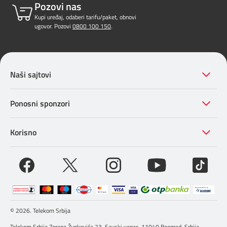
Pozovi nas
Kupi uređaj, odaberi tarifu/paket, obnovi
ugovor. Pozovi
0800 100 150
.
Naši sajtovi
Ponosni sponzori
Korisno
© 2026. Telekom Srbija
Telekom Srbija Zorana Žunkovića 23, Savski venac, 11040 Beograd, Srbija