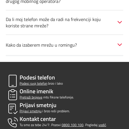
drugog mobilnog operatora?
Prilagođeno tebi
Da li moj telefon može da radi na frekvenciji koju
Putuj pametnije
koriste strane mreže?
Kako da izaberem mrežu u romingu?
Podesi telefon
Podesi svoj telefon
brzo i lako
Online imenik
Pretraži brojeve
mts fiksne telefonije.
Prijavi smetnju
Prijavi smetnju
i brzo reši problem.
Kontakt centar
Tu smo za tebe 24/7. Pozovi
0800 100 100
. Pogledaj
vodič
.