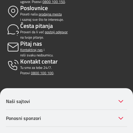
ugovor. Pozovi
0800 100 150
.
Poslovnice
Poseti naša
prodajna mesta
i saznaj sve što te interesuje.
Česta pitanja
Proveri da li već
postoji odgovor
na tvoje pitanje.
Pitaj nas
Kontaktiraj nas
i
reši svaku nedoumicu.
Kontakt centar
Tu smo za tebe 24/7.
Pozovi
0800 100 100
.
Naši sajtovi
Ponosni sponzori