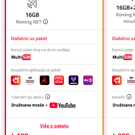
Prilagođeno tebi
16GB+
16GB
Roming N
minut
Putuj pametnije
Roming NET
Dodatno uz paket
Dodatno uz
Koristi jedan broj na do tri uređaja
Koristi jedan 
besplatne aplikacije uz paket
besplatne apl
1 benefit po izboru
benefit
Više o paketu