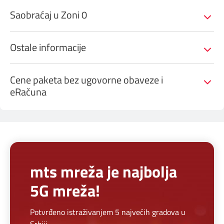
Saobraćaj u Zoni 0
Ostale informacije
Cene paketa bez ugovorne obaveze i
eRačuna
mts mreža je najbolja
5G mreža!
Potvrđeno istraživanjem 5 najvećih gradova u