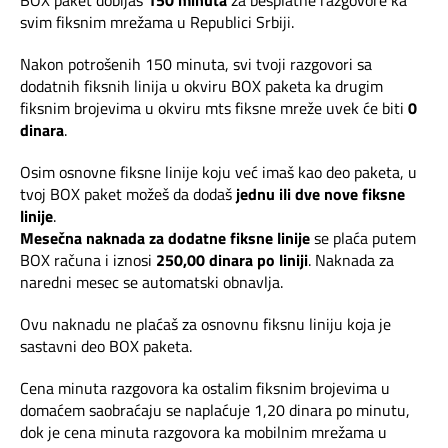
BOX paket dobijaš
150 minuta
za besplatne razgovore ka
svim fiksnim mrežama u Republici Srbiji.
Pozivi ka inostranstvu
iris TV
Dokumenta i uputstva
Nakon potrošenih 150 minuta, svi tvoji razgovori sa
dodatnih fiksnih linija u okviru BOX paketa ka drugim
Antena PLUS
Kontakt centar
fiksnim brojevima u okviru mts fiksne mreže uvek će biti
0
dinara
.
TV APP
Kako do nas?
Osim osnovne fiksne linije koju već imaš kao deo paketa, u
tvoj BOX paket možeš da dodaš
jednu ili dve nove fiksne
Šta da gledam?
Rešavanje problema
linije
.
Mesečna naknada za dodatne fiksne linije
se plaća putem
Česta pitanja
BOX računa i iznosi
250,00 dinara po liniji
. Naknada za
naredni mesec se automatski obnavlja.
Pokrivenost mreže
Ovu naknadu ne plaćaš za osnovnu fiksnu liniju koja je
sastavni deo BOX paketa.
Mapa brzina
Cena minuta razgovora ka ostalim fiksnim brojevima u
domaćem saobraćaju se naplaćuje 1,20 dinara po minutu,
eRačun
dok je cena minuta razgovora ka mobilnim mrežama u