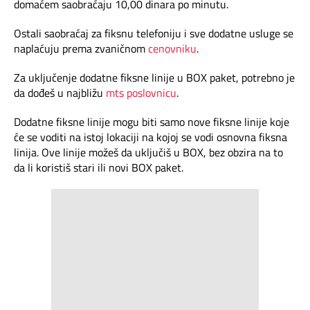
domaćem saobraćaju 10,00 dinara po minutu.
Prilagođeno tebi
Ostali saobraćaj za fiksnu telefoniju i sve dodatne usluge se
naplaćuju prema zvaničnom
cenovniku
.
Putuj pametnije
Za uključenje dodatne fiksne linije u BOX paket, potrebno je
da dođeš u najbližu
mts poslovnicu
.
Dodatne fiksne linije mogu biti samo nove fiksne linije koje
će se voditi na istoj lokaciji na kojoj se vodi osnovna fiksna
linija. Ove linije možeš da uključiš u BOX, bez obzira na to
da li koristiš stari ili novi BOX paket.