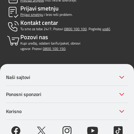
Pretraži brojeve
mts fiksne telefonije.
Prijavi smetnju
Prijavi smetnju
i brzo reši problem.
Kontakt centar
Tu smo za tebe 24/7. Pozovi
0800 100 100
. Pogledaj
vodič
.
Pozovi nas
Kupi uređaj, odaberi tarifu/paket, obnovi
ugovor. Pozovi
0800 100 150
.
Naši sajtovi
Ponosni sponzori
Korisno