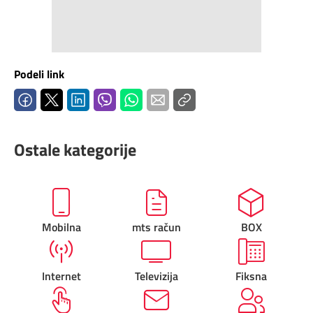
Podeli link
Ostale kategorije
Mobilna
mts račun
BOX
Internet
Televizija
Fiksna