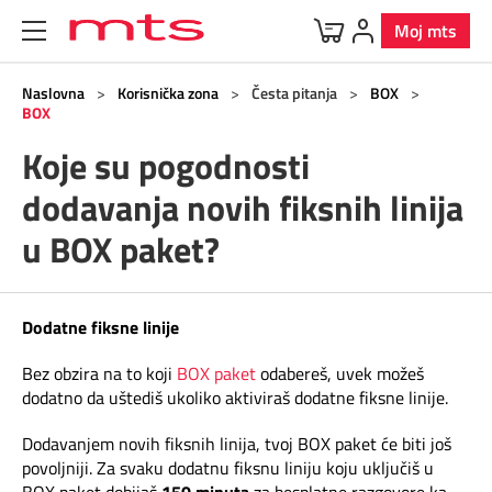
Moj mts
Uređaji
Mobilna
BOX
Internet
Televizija
Fiksna
Korisnička zona
Naslovna
>
Korisnička zona
>
Česta pitanja
>
BOX
>
BOX
Koje su pogodnosti
Ponuda uređaja
O Mobilnoj
O Internetu
O Televiziji
Telefonska linija
Korisnička zona
O BOX paketima
dodavanja novih fiksnih linija
Dodatna oprema
Postpejd
Kućni internet
Usluge
Vesti
BOX 4
MOVE
u BOX paket?
Predstavljamo brendove
Pripejd
Mobilni internet
Dodatni TV paketi
Digi svet
BOX 3
Dodatne fiksne linije
Program lojalnosti
Specijalna ponuda
Usluge
Usluge
TV kanali
BOX 2
Bez obzira na to koji
BOX paket
odabereš, uvek možeš
dodatno da uštediš ukoliko aktiviraš dodatne fiksne linije.
5G
Programska šema
Telefonski imenik
BOX sa m:SAT TV
Dodavanjem novih fiksnih linija, tvoj BOX paket će biti još
povoljniji. Za svaku dodatnu fiksnu liniju koju uključiš u
Roming
Parkiraj račun
m:SAT tv
Samouslužni servisi