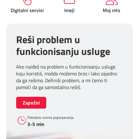
Prilagođeno tebi
Digitalni servisi
Imejl
Moj mts
Putuj pametnije
Reši problem u
funkcionisanju usluge
Ako naiđeš na problem u funkcionisanju usluge
koju koristiš, možda možemo brzo i lako zajedno
da ga rešimo. Definiši problem, a mi ćemo ti
pomoći da ga samostalno rešiš.
Započni
Potrebno vreme popunjavanja
3-5 min