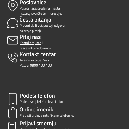
Poslovnice
Poseti naša
prodajna mesta
i saznaj sve što te interesuje.
Česta pitanja
Proveri da li već
postoji odgovor
na tvoje pitanje.
Pitaj nas
Kontaktiraj nas
i
reši svaku nedoumicu.
Kontakt centar
Tu smo za tebe 24/7.
Pozovi
0800 100 100
.
Podesi telefon
Podesi svoj telefon
brzo i lako
Online imenik
Pretraži brojeve
mts fiksne telefonije.
Prijavi smetnju