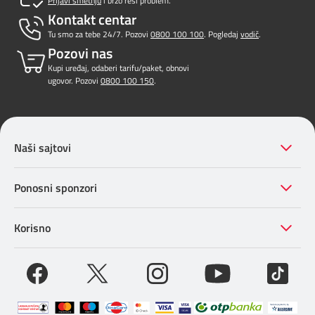
Prijavi smetnju
i brzo reši problem.
Kontakt centar
Tu smo za tebe 24/7. Pozovi
0800 100 100
. Pogledaj
vodič
.
Pozovi nas
Kupi uređaj, odaberi tarifu/paket, obnovi
ugovor. Pozovi
0800 100 150
.
Naši sajtovi
Ponosni sponzori
Korisno