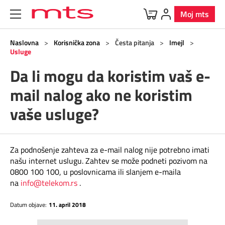
Moj mts
Uređaji
Mobilna
BOX
Internet
Televizija
Fiksna
Korisnička zona
Naslovna
>
Korisnička zona
>
Česta pitanja
>
Imejl
>
Usluge
Da li mogu da koristim vaš e-
Ponuda uređaja
O Mobilnoj
O Internetu
O Televiziji
Telefonska linija
Korisnička zona
O BOX paketima
mail nalog ako ne koristim
Dodatna oprema
Postpejd
Kućni internet
Usluge
Vesti
BOX 4
MOVE
vaše usluge?
Predstavljamo brendove
Pripejd
Mobilni internet
Dodatni TV paketi
Digi svet
BOX 3
Za podnošenje zahteva za e-mail nalog nije potrebno imati
Program lojalnosti
Specijalna ponuda
Usluge
Usluge
TV kanali
BOX 2
našu internet uslugu. Zahtev se može podneti pozivom na
0800 100 100, u poslovnicama ili slanjem e-maila
na
info@telekom.rs
.
5G
Programska šema
Telefonski imenik
BOX sa m:SAT TV
Datum objave:
11. april 2018
Roming
Parkiraj račun
m:SAT tv
Samouslužni servisi