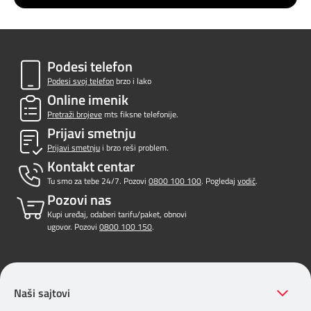
Podesi telefon
Podesi svoj telefon
brzo i lako
Online imenik
Pretraži brojeve
mts fiksne telefonije.
Prijavi smetnju
Prijavi smetnju
i brzo reši problem.
Kontakt centar
Tu smo za tebe 24/7. Pozovi
0800 100 100
. Pogledaj
vodič
.
Pozovi nas
Kupi uređaj, odaberi tarifu/paket, obnovi
ugovor. Pozovi
0800 100 150
.
Naši sajtovi