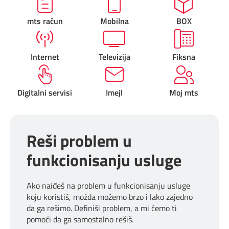
Prilagođeno tebi
mts račun
Mobilna
BOX
Putuj pametnije
Internet
Televizija
Fiksna
Digitalni servisi
Imejl
Moj mts
Reši problem u
funkcionisanju usluge
Ako naiđeš na problem u funkcionisanju usluge
koju koristiš, možda možemo brzo i lako zajedno
da ga rešimo. Definiši problem, a mi ćemo ti
pomoći da ga samostalno rešiš.