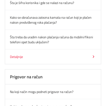
Šta je šifra korisnika i gde se nalazi na računu?
DIGITALNI SERVISI
TELEFONSKI IMENIK
Kako se obračunava zatezna kamata na račun koji je plaćen
nakon predviđenog roka plaćanja?
KONTAKTIRAJTE NAS
Šta treba da uradim nakon plaćanja računa da mobilni/fiksni
PRODAJNA MESTA
telefoni opet budu uključeni?
MAPA BRZINA
Detaljnije
Prigovor na račun
Na koji način mogu podneti prigovor na račun?