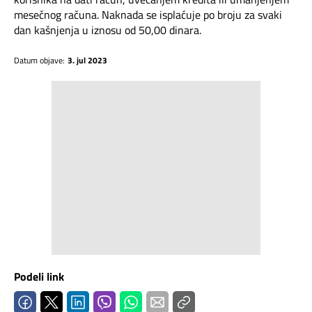
Mapa brzina
mesečnog računa. Naknada se isplaćuje po broju za svaki
dan kašnjenja u iznosu od 50,00 dinara.
eRačun
Datum objave:
3. jul 2023
Prilagođeno tebi
Putuj pametnije
Podeli link