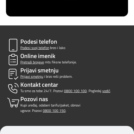
Podesi telefon
Podesi svoj telefon
brzo i lako
Online imenik
Pretraži brojeve
mts fiksne telefonije.
Prijavi smetnju
Prijavi smetnju
i brzo reši problem.
Kontakt centar
Tu smo za tebe 24/7. Pozovi
0800 100 100
. Pogledaj
vodič
.
Pozovi nas
Kupi uređaj, odaberi tarifu/paket, obnovi
ugovor. Pozovi
0800 100 150
.