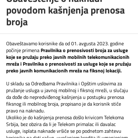
Telefonski imenik
povodom kašnjenja prenosa
Pozivi ka inostranstvu
iris TV
broja
Samouslužni servisi
Antena PLUS
Dokumenta i uputstva
Obaveštavamo korisnike da od 01. avgusta 2023. godine
TV APP
počinje primena
Pravilnika o prenosivosti broja za usluge
Kontakt centar
koje se pružaju preko javnih mobilnih telekomunikacionih
Šta da gledam?
mreža i Pravilnika o prenosivosti za usluge koje se pružaju
preko javnih komunikacionih mreža na fiksnoj lokaciji.
Kako do nas?
U skladu sa Odredbama Pravilnika i Opštim uslovima za
Rešavanje problema
pružanje usluga u javnoj mobilnoj i fiksnoj mreži, u slučaju
da dođe do nepredviđenog kašnjenja u postupku prenosa
fiksnog ili mobilnog broja, propisano je da korisnik stiče
Česta pitanja
pravo na naknadu.
Ukoliko je do kašnjenja prenosa došlo krivicom Telekoma
Pokrivenost mreže
Srbija, bez obzira da li je Telekom primalac ili davalac
usluge, isplata naknade vršiće se po podnetom zahtevu
korisnika na dati račun, uvećanjem kredita ili umanjenjem