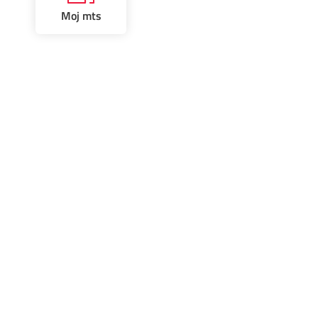
Prilagođeno tebi
Moj mts
Putuj pametnije