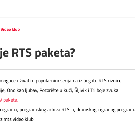
Video klub
je RTS paketa?
 moguće uživati u popularnim serijama iz bogate RTS riznice:
, Ono kao ljubav, Pozorište u kući, Šljivik i Tri boje zvuka.
V paketa.
 programa, programskog arhiva RTS-a, dramskog i igranog program
z mts video klub.