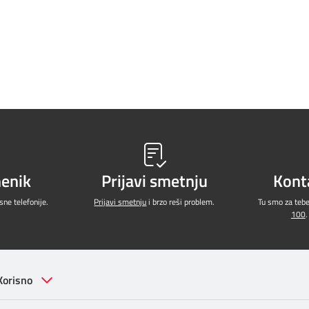
menik
Prijavi smetnju
Kont
ne telefonije.
Prijavi smetnju
i brzo reši problem.
Tu smo za teb
100
.
Korisno