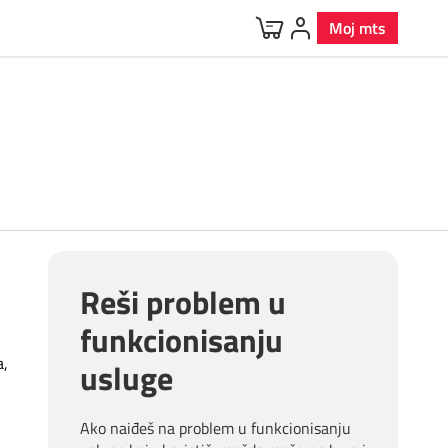
Moj mts
Reši problem u
funkcionisanju
a,
usluge
Ako naiđeš na problem u funkcionisanju