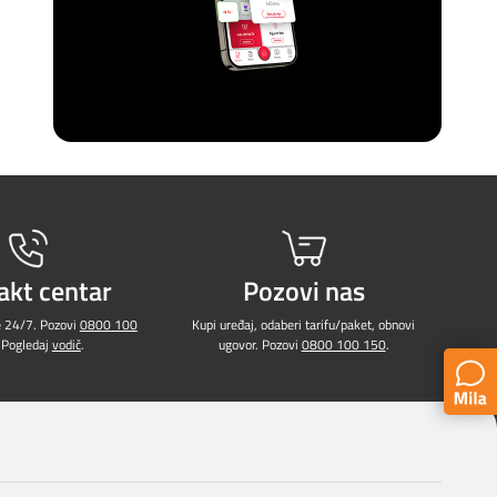
akt centar
Pozovi nas
e 24/7. Pozovi
0800 100
Kupi uređaj, odaberi tarifu/paket, obnovi
 Pogledaj
vodič
.
ugovor. Pozovi
0800 100 150
.