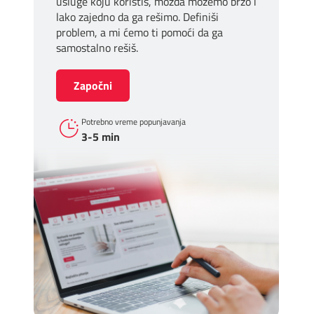
usluge koju koristiš, možda možemo brzo i
lako zajedno da ga rešimo. Definiši
problem, a mi ćemo ti pomoći da ga
samostalno rešiš.
Započni
Potrebno vreme popunjavanja
3-5 min