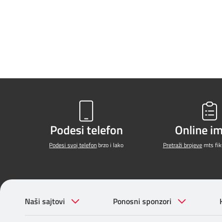
Podesi telefon
Online i
Podesi svoj telefon
brzo i lako
Pretraži brojeve
mts fiks
Naši sajtovi
Ponosni sponzori