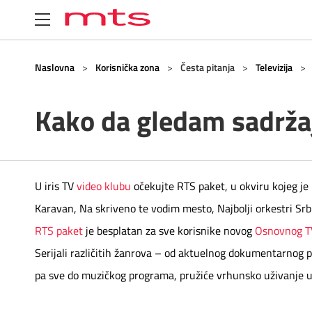
Uređaji
Mobilna
BOX
Internet
Televizija
Fiksna
Korisnička zona
Naslovna
>
Korisnička zona
>
Česta pitanja
>
Televizija
>
Kako da gledam sadrža
Ponuda uređaja
O Mobilnoj
O Internetu
O Televiziji
Telefonska linija
Korisnička zona
O BOX paketima
Dodatna oprema
Postpejd
Kućni internet
Usluge
Vesti
BOX 4
MOVE
Predstavljamo brendove
Pripejd
Mobilni internet
Dodatni TV paketi
Digi svet
BOX 3
U iris TV
video klubu
očekujte RTS paket, u okviru kojeg je
Karavan, Na skriveno te vodim mesto, Najbolji orkestri Srbije
Program lojalnosti
Specijalna ponuda
Usluge
Usluge
TV kanali
BOX 2
RTS paket
je besplatan za sve korisnike novog
Osnovnog T
Serijali različitih žanrova – od aktuelnog dokumentarnog
5G
Programska šema
Telefonski imenik
BOX sa m:SAT TV
pa sve do muzičkog programa, pružiće vrhunsko uživanje u
Roming
Parkiraj račun
m:SAT tv
Samouslužni servisi