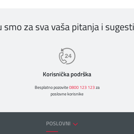
u smo za sva vaša pitanja i sugesti
Korisnička podrška
Besplatno pozovite
0800 123 123
za
poslovne korisnike
POSLOVNI