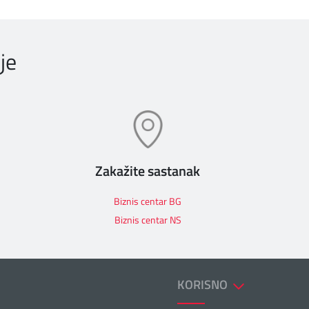
je
Zakažite sastanak
Biznis centar BG
Biznis centar NS
KORISNO