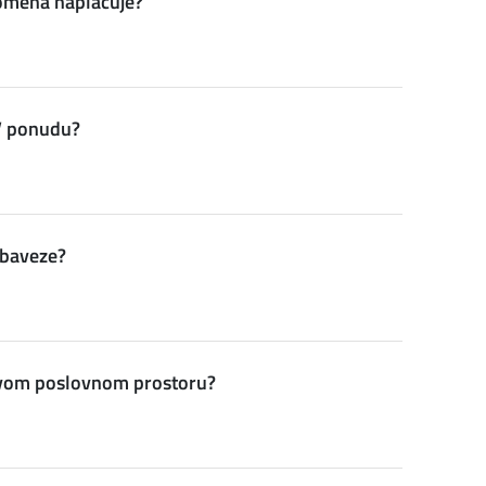
promena naplaćuje?
V ponudu?
obaveze?
u svom poslovnom prostoru?