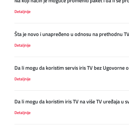
Na koji način je moguće promeniti paket i da li se 
Detaljnije
Šta je novo i unapređeno u odnosu na prethodnu T
Detaljnije
Da li mogu da koristim servis iris TV bez Ugovorne 
Detaljnije
Da li mogu da koristim iris TV na više TV uređaja 
Detaljnije