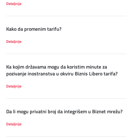
Detaljnije
DIGITALNI SERVISI
TELEFONSKI IMENIK
Kako da promenim tarifu?
KONTAKTIRAJTE NAS
Detaljnije
PRODAJNA MESTA
Ka kojim državama mogu da koristim minute za
MAPA BRZINA
pozivanje inostranstva u okviru Biznis Libero tarifa?
Detaljnije
Da li mogu privatni broj da integrišem u Biznet mrežu?
Detaljnije