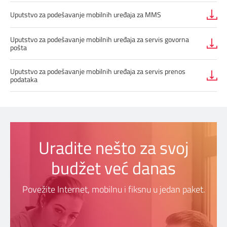
Cenovnici
Uputstvo za podešavanje mobilnih uređaja za MMS
DIGITALNI SERVISI
Uslovi korišćenja
Uputstvo za podešavanje mobilnih uređaja za servis govorna
pošta
MAPA POKRIVENOSTI
Uputstvo za podešavanje mobilnih uređaja za servis prenos
podataka
TELEFONSKI IMENIK
KONTAKTIRAJTE NAS
Uradite nešto za svoj
PRODAJNA MESTA
budžet već danas
Povežite Internet, mobilnu i fiksnu u jedan paket.
MAPA BRZINA