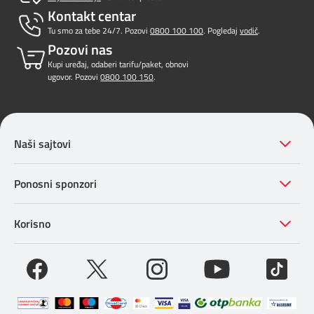
Prilagođeno tebi
Kontakt centar
Tu smo za tebe 24/7. Pozovi
0800 100 100
. Pogledaj
vodič
.
Pozovi nas
Putuj pametnije
Kupi uređaj, odaberi tarifu/paket, obnovi
ugovor. Pozovi
0800 100 150
.
Naši sajtovi
Ponosni sponzori
Korisno