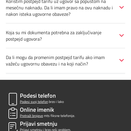
Koristim postpejd tarifu uz ugovor sa popustom na
mesečnu naknadu. Da li imam pravo na ovu naknadu i
Pozivi ka inostranstvu
iris TV
Dokumenta i uputstva
nakon isteka ugovorne obaveze?
Antena PLUS
Kontakt centar
Koja su mi dokumenta potrebna za zaključivanje
postpejd ugovora?
TV APP
Kako do nas?
Šta da gledam?
Rešavanje problema
Da li mogu da promenim postpejd tarifu ako imam
važeću ugovornu obavezu i na koji način?
Česta pitanja
Pokrivenost mreže
Podesi telefon
Podesi svoj telefon
brzo i lako
Mapa brzina
Online imenik
Pretraži brojeve
mts fiksne telefonije.
eRačun
Prijavi smetnju
Prijavi smetnju
i brzo reši problem.