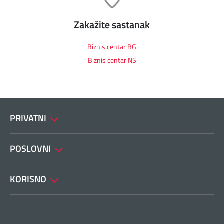
Zakažite sastanak
Biznis centar BG
Biznis centar NS
PRIVATNI
POSLOVNI
KORISNO