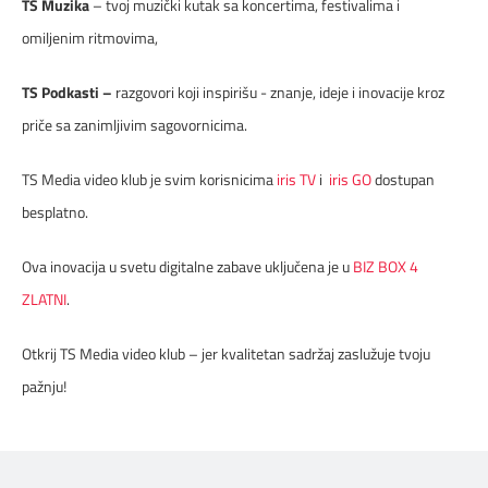
TS Muzika
– tvoj muzički kutak sa koncertima, festivalima i
omiljenim ritmovima,
TS Podkasti –
razgovori koji inspirišu - znanje, ideje i inovacije kroz
priče sa zanimljivim sagovornicima.
TS Media video klub je svim korisnicima
iris TV
i
iris GO
dostupan
besplatno.
Ova inovacija u svetu digitalne zabave uključena je u
BIZ BOX 4
ZLATNI
.
Otkrij TS Media video klub – jer kvalitetan sadržaj zaslužuje tvoju
pažnju!