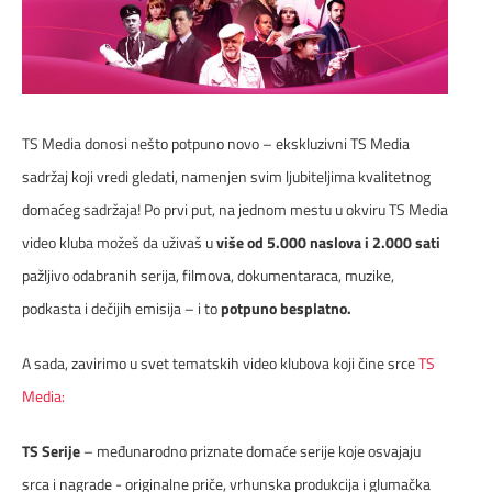
ČESTA PITANJA
DIGITALNI SERVISI
DOKUMENTA
TS Media donosi nešto potpuno novo – ekskluzivni TS Media
MAPA POKRIVENOSTI
sadržaj koji vredi gledati, namenjen svim ljubiteljima kvalitetnog
domaćeg sadržaja! Po prvi put, na jednom mestu u okviru TS Media
TELEFONSKI IMENIK
video kluba možeš da uživaš u
više od 5.000 naslova i 2.000 sati
pažljivo odabranih serija, filmova, dokumentaraca, muzike,
KONTAKTIRAJTE NAS
podkasta i dečijih emisija – i to
potpuno besplatno.
PRODAJNA MESTA
A sada, zavirimo u svet tematskih video klubova koji čine srce
TS
Media:
MAPA BRZINA
TS Serije
– međunarodno priznate domaće serije koje osvajaju
srca i nagrade - originalne priče, vrhunska produkcija i glumačka