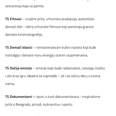
ostvarenja koja se pamte,
TS Filmovi
– snažne priče, vrhunska produkcija, autentičan
domaći duh - otkrij vrhunske filmove koji pomeraju granice
domaće kinematografije,
TS Domaći klasici
– remasterizovani kultni naslovi koji bude
nostalgiju i donose novu energiju starim uspomenama,
TS Dečije emisije
– emisije koje bude radoznalost, razvijaju maštu
i uče kroz igru. Idealno za najmlađe – ali i za večnu decu u svima
nama,
TS Dokumentarni –
zaviri u svet dokumentaraca - inspirativne
priče o Beogradu, prirodi, kulinarstvu i sportu