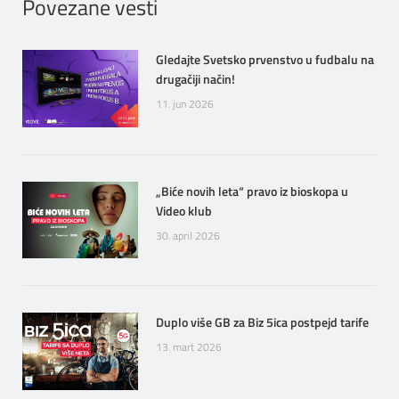
Povezane vesti
Gledajte Svetsko prvenstvo u fudbalu na
drugačiji način!
11. jun 2026
„Biće novih leta“ pravo iz bioskopa u
Video klub
30. april 2026
Duplo više GB za Biz 5ica postpejd tarife
13. mart 2026