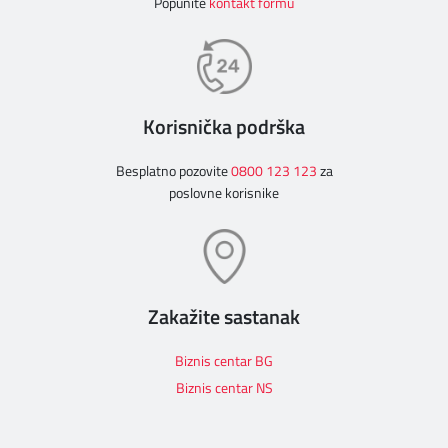
Popunite
kontakt formu
Korisnička podrška
Besplatno pozovite
0800 123 123
za
poslovne korisnike
Zakažite sastanak
Biznis centar BG
Biznis centar NS