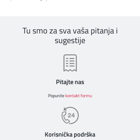
DIGITALNI SERVISI
TELEFONSKI IMENIK
Tu smo za sva vaša pitanja i
KONTAKTIRAJTE NAS
sugestije
PRODAJNA MESTA
MAPA BRZINA
Pitajte nas
Popunite
kontakt formu
Korisnička podrška