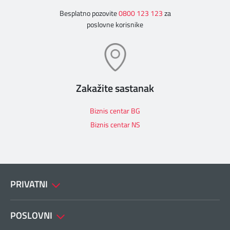
Besplatno pozovite
0800 123 123
za
poslovne korisnike
Zakažite sastanak
Biznis centar BG
Biznis centar NS
PRIVATNI
POSLOVNI