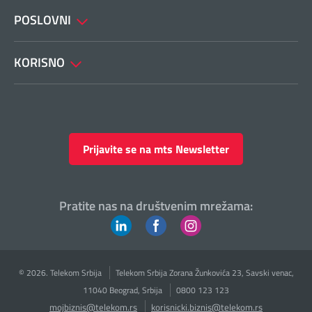
POSLOVNI
KORISNO
Prijavite se na mts Newsletter
Pratite nas na društvenim mrežama:
© 2026. Telekom Srbija
Telekom Srbija Zorana Žunkovića 23, Savski venac,
11040 Beograd, Srbija
0800 123 123
mojbiznis@telekom.rs
korisnicki.biznis@telekom.rs