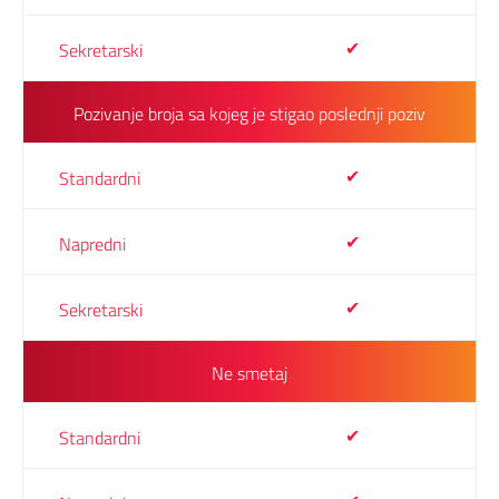
✔
Pozivanje broja sa kojeg je stigao poslednji poziv
✔
✔
✔
Ne smetaj
✔