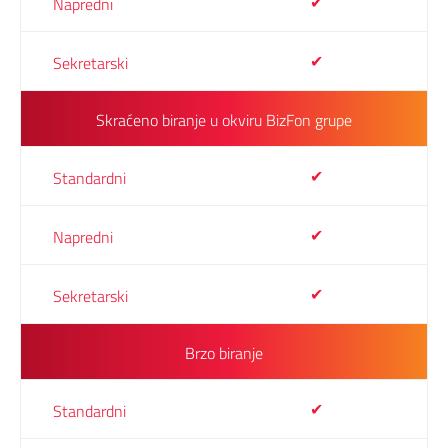
✔
✔
Skraćeno biranje u okviru BizFon grupe
✔
✔
✔
Brzo biranje
✔