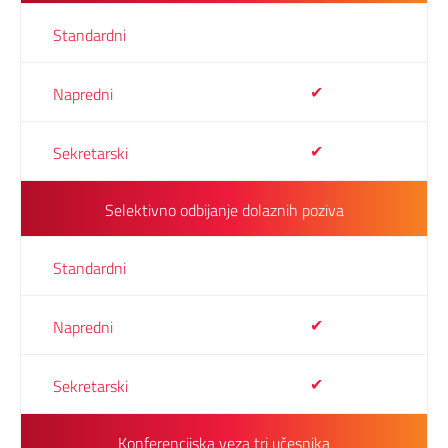
✔
✔
Selektivno odbijanje dolaznih poziva
✔
✔
Konferencijska veza tri učesnika