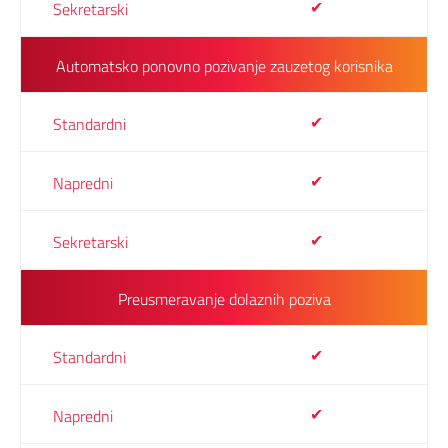
✔
Automatsko ponovno pozivanje zauzetog korisnika
✔
✔
✔
Preusmeravanje dolaznih poziva
✔
✔