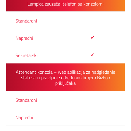
Lampica zauzeća (telefon sa konzolom)
✔
✔
Attendant konzola – web aplikacija za nadgledanje
statusa i upravljanje određenim brojem BizFon
priključaka