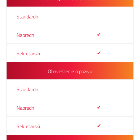
✔
✔
Obaveštenje o pozivu
✔
✔