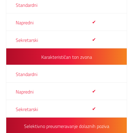
✔
✔
Karakterističan ton zvona
✔
✔
Selektivno preusmeravanje dolaznih poziva