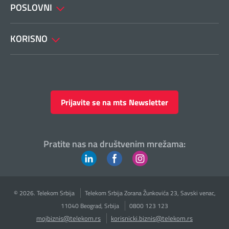
POSLOVNI
KORISNO
Prijavite se na mts Newsletter
Pratite nas na društvenim mrežama:
© 2026. Telekom Srbija
Telekom Srbija Zorana Žunkovića 23, Savski venac,
11040 Beograd, Srbija
0800 123 123
mojbiznis@telekom.rs
korisnicki.biznis@telekom.rs