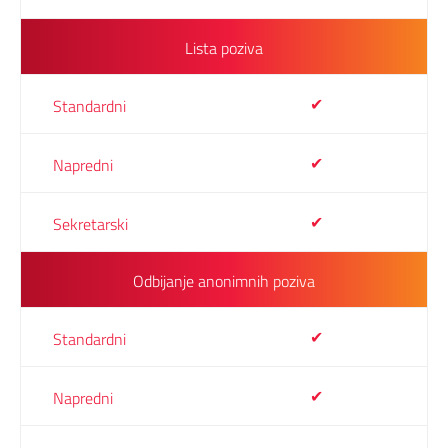
Lista poziva
✔
✔
✔
Odbijanje anonimnih poziva
✔
✔