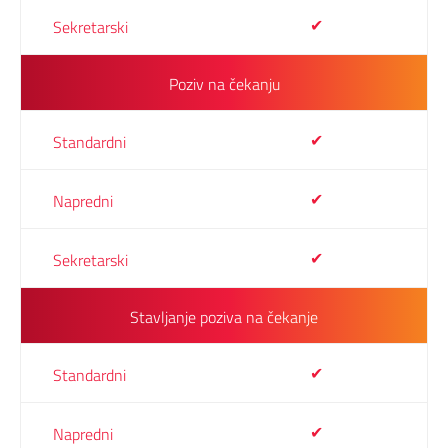
✔
Poziv na čekanju
✔
✔
✔
Stavljanje poziva na čekanje
✔
✔