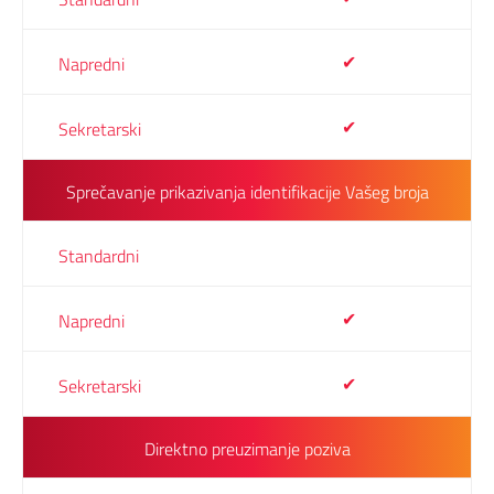
✔
✔
Sprečavanje prikazivanja identifikacije Vašeg broja
✔
✔
Direktno preuzimanje poziva