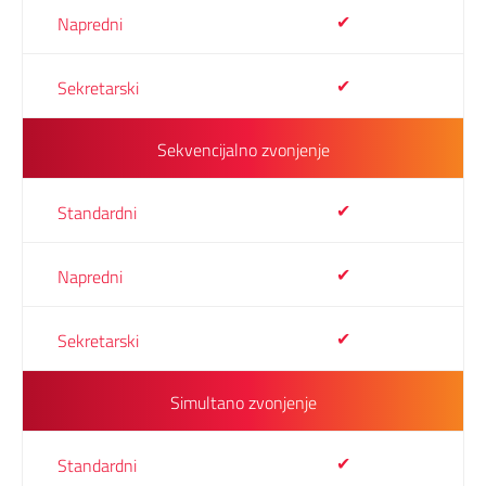
✔
✔
Sekvencijalno zvonjenje
✔
✔
✔
Simultano zvonjenje
✔