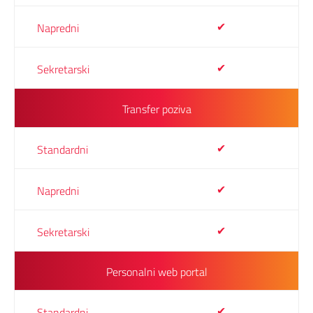
✔
✔
Transfer poziva
✔
✔
✔
Personalni web portal
✔