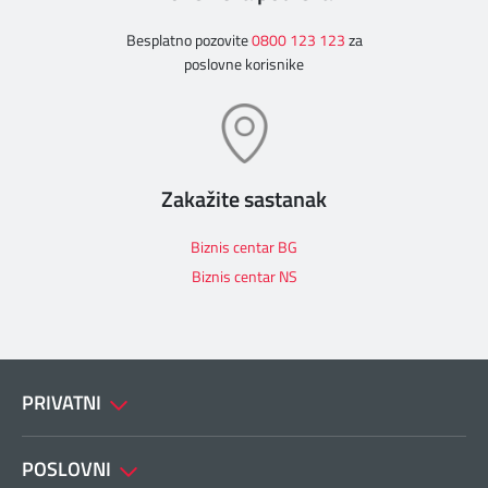
Besplatno pozovite
0800 123 123
za
poslovne korisnike
Zakažite sastanak
Biznis centar BG
Biznis centar NS
PRIVATNI
POSLOVNI