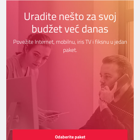
Cenovnici
Uradite nešto za svoj
DIGITALNI SERVISI
Uslovi korišćenja
budžet već danas
Povežite Internet, mobilnu, iris TV i fiksnu u jedan
MAPA POKRIVENOSTI
paket.
TELEFONSKI IMENIK
KONTAKTIRAJTE NAS
PRODAJNA MESTA
MAPA BRZINA
Odaberite paket