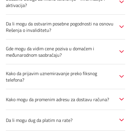
aktivacija?
Pozivi ka inostranstvu
iris TV
Dokumenta i uputstva
Da li mogu da ostvarim posebne pogodnosti na osnovu
Antena PLUS
Kontakt centar
Rešenja o invaliditetu?
TV APP
Kako do nas?
Gde mogu da vidim cene poziva u domaćem i
međunarodnom saobraćaju?
Šta da gledam?
Rešavanje problema
Česta pitanja
Kako da prijavim uznemiravanje preko fiksnog
telefona?
Pokrivenost mreže
Kako mogu da promenim adresu za dostavu računa?
Mapa brzina
Da li mogu dug da platim na rate?
eRačun