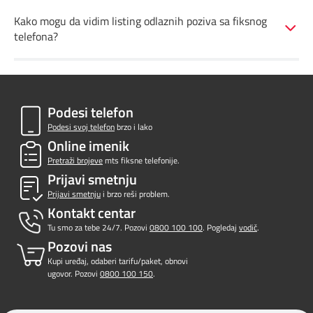
Prilagođeno tebi
Kako mogu da vidim listing odlaznih poziva sa fiksnog
telefona?
Putuj pametnije
Podesi telefon
Podesi svoj telefon
brzo i lako
Online imenik
Pretraži brojeve
mts fiksne telefonije.
Prijavi smetnju
Prijavi smetnju
i brzo reši problem.
Kontakt centar
Tu smo za tebe 24/7. Pozovi
0800 100 100
. Pogledaj
vodič
.
Pozovi nas
Kupi uređaj, odaberi tarifu/paket, obnovi
ugovor. Pozovi
0800 100 150
.