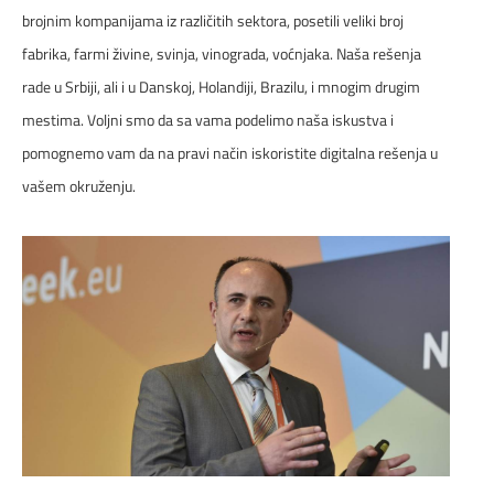
brojnim kompanijama iz različitih sektora, posetili veliki broj
fabrika, farmi živine, svinja, vinograda, voćnjaka. Naša rešenja
rade u Srbiji, ali i u Danskoj, Holandiji, Brazilu, i mnogim drugim
mestima. Voljni smo da sa vama podelimo naša iskustva i
pomognemo vam da na pravi način iskoristite digitalna rešenja u
vašem okruženju.