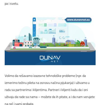
pa i svetu.
IoT
TELEFONSKI IMENIK
Voće i Vino
KONTAKTIRAJTE NAS
Agrolife
PRODAJNA MESTA
Silosi
Farme
MAPA BRZINA
Pametne zgrade
Nadzor objekata
Volimo da rešavamo izazovne tehnološke probleme (npr. da
izmerimo težinu pileta na osnovu načina pijukanja) i uživamo u
Upravljanje timovima na terenu
radu sa partnerima i klijentima. Partneri i klijenti kažu da i oni
Praćenje vozila
uživaju da rade sa nama – možete da ih pitate, a i da nam verujete
na reč i sami probate.