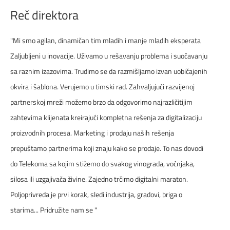
Reč direktora
"Mi smo agilan, dinamičan tim mladih i manje mladih eksperata
Zaljubljeni u inovacije. Uživamo u rešavanju problema i suočavanju
sa raznim izazovima. Trudimo se da razmišljamo izvan uobičajenih
okvira i šablona. Verujemo u timski rad. Zahvaljujući razvijenoj
partnerskoj mreži možemo brzo da odgovorimo najrazličitijim
zahtevima klijenata kreirajući kompletna rešenja za digitalizaciju
proizvodnih procesa. Marketing i prodaju naših rešenja
prepuštamo partnerima koji znaju kako se prodaje. To nas dovodi
do Telekoma sa kojim stižemo do svakog vinograda, voćnjaka,
silosa ili uzgajivača živine. Zajedno trčimo digitalni maraton.
Poljoprivreda je prvi korak, sledi industrija, gradovi, briga o
starima... Pridružite nam se "