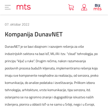
DIGITALNI EKOSISTEM
CYBER BEZBEDNOST
KORISNIČKA ZONA
INTERNET & VPN
TELEVIZIJA
MOBILNA
UREĐAJI
BIZ BOX
FIKSNA
07. oktobar 2022
TELEFONI I MODEMI
BIZNIS TARIFE
BIZ BOX
BIZ LINIJE
BIZNIS INTERNET PONUDA
DIGITALIZACIJA NA TACNI
CYBER BEZBEDNOST BY PULSEC
IRIS TV
KORISNIČKA ZONA
Kompanija DunavNET
UPRAVLJANJE ANDROID UREĐAJIMA – ZTP
MOBILNI INTERNET
BIZ BOX 4
IN SERVISI
INTERNET MAX
DIGITALNI START
BIZ SIGURAN NET
M:SAT TV
BIZNIS PORTAL
DunavNET je se bavi dizajnom i razvojem rešenja za više
industrijskih sektora na bazi IoT, ML/AI i tzv. "cloud” tehnologija, po
SNIMANJE SPORTSKIH DOGAĐAJA
POZIVI KA INOSTRANSTVU
BIZ BOX 3
POZIVI KA INOSTRANSTVU
FIBERBIZ
DIGITALNO POSLOVANJE
DDOS ZAŠTITA
PONUDA ZA HOTELE
VESTI
principu “ključ u ruke”. Drugim rečima, nakon razumevanja
poslovnih procesa budućih klijenata, implementiramo rešenja koja
ROMING
BIZ BOX 2
FIBERPRO
DIGITALNA REŠENJA NA ZAHTEV
IBM MAAS
TV APP
ČESTA PITANJA
imaju sve komponente neophodne za realizaciju, od senzora, preko
komunikacija, do analize podataka i izveštavanja. Prilikom izbora
tehnologija, arhitekture, vrste komunikacije, tipa senzora, itd.
WIFI
5G PRIVATNE MOBILNE MREŽE
DOKUMENTA
oslanjamo se na ogromno znanje i dugogodišnje iskustvo naših
inženjera, pionira u oblasti IoT-a ne samo u Srbiji, nego i u Evropi,
BIZ VPN
IOT
MAPA POKRIVENOSTI