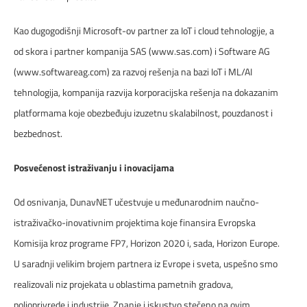
Upravljanje voznim parkom
Kao dugogodišnji Microsoft-ov partner za IoT i cloud tehnologije, a
DIGITALNI SERVISI
od skora i partner kompanija SAS (www.sas.com) i Software AG
(www.softwareag.com) za razvoj rešenja na bazi IoT i ML/AI
tehnologija, kompanija razvija korporacijska rešenja na dokazanim
platformama koje obezbeđuju izuzetnu skalabilnost, pouzdanost i
bezbednost.
Posvećenost istraživanju i inovacijama
Od osnivanja, DunavNET učestvuje u međunarodnim naučno-
istraživačko-inovativnim projektima koje finansira Evropska
Komisija kroz programe FP7, Horizon 2020 i, sada, Horizon Europe.
U saradnji velikim brojem partnera iz Evrope i sveta, uspešno smo
realizovali niz projekata u oblastima pametnih gradova,
poljoprivrede i industrije. Znanje i iskustvo stečeno na ovim