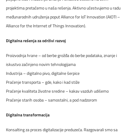
projektima pretačemo u naša rešenja. Aktivno učestvujemo u radu
međunarodnih udruženja poput Alliance for IoT Innovation (AIOTI –
Alliance for the Internet of Things Innovation).
Digitalna rešenja za održivi razvoj
Proizvodnja hrane – od berbe grožđa do berbe podataka, znanje i
iskustvo začinjeno novim tehnologijama
Industrija – digitalno pivo, digitalne šerpice
Praćenje transporta – gde, kako i kad stiže
Praćenje kvaliteta životne sredine – kakav vazduh udišemo
Praćenje starih osoba – samostalni, a pod nadzorom
Digitalna transformacija
Konsalting za proces digitalizacije preduzeća. Razgovarali smo sa