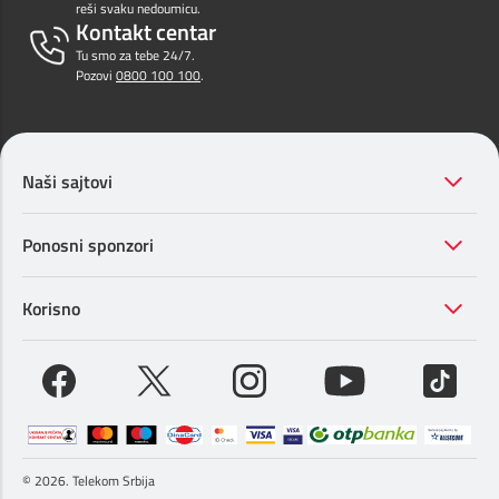
reši svaku nedoumicu.
Kontakt centar
Tu smo za tebe 24/7.
Pozovi
0800 100 100
.
Naši sajtovi
Ponosni sponzori
Korisno
© 2026. Telekom Srbija