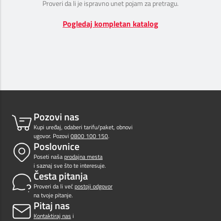
Proveri da li je ispravno unet pojam za pretragu.
Prilagođeno tebi
Pogledaj kompletan katalog
Putuj pametnije
Pozovi nas
Kupi uređaj, odaberi tarifu/paket, obnovi
ugovor. Pozovi
0800 100 150
.
Poslovnice
Poseti naša
prodajna mesta
i saznaj sve što te interesuje.
Česta pitanja
Proveri da li već
postoji odgovor
na tvoje pitanje.
Pitaj nas
Kontaktiraj nas
i