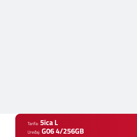
5ica L
Tarifa:
G06 4/256GB
Uređaj: