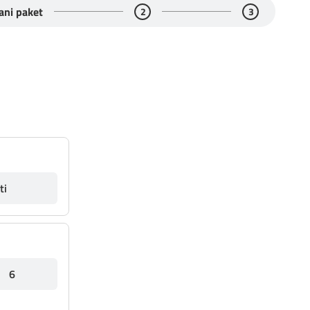
ani paket
2
3
ti
6