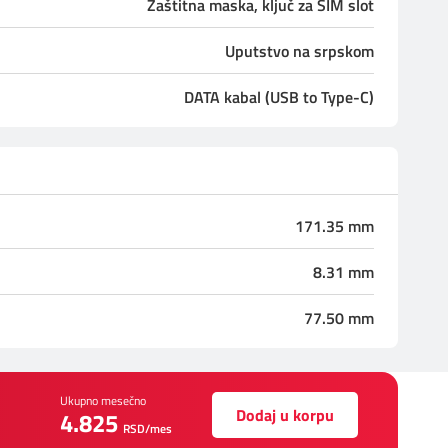
Zaštitna maska, ključ za SIM slot
Uputstvo na srpskom
DATA kabal (USB to Type-C)
171.35 mm
8.31 mm
77.50 mm
Ukupno mesečno
Dodaj u korpu
4.825
RSD/mes