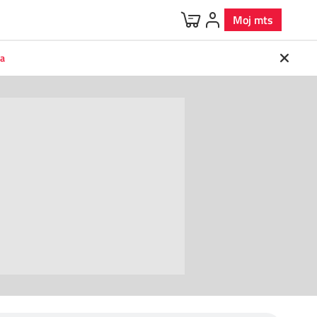
Moj mts
va