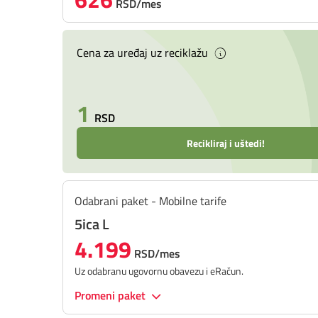
RSD/mes
Cena za uređaj uz reciklažu
1
RSD
Recikliraj i uštedi!
Odabrani paket - Mobilne tarife
5ica L
4.199
RSD/mes
Uz odabranu ugovornu obavezu i eRačun.
Promeni paket