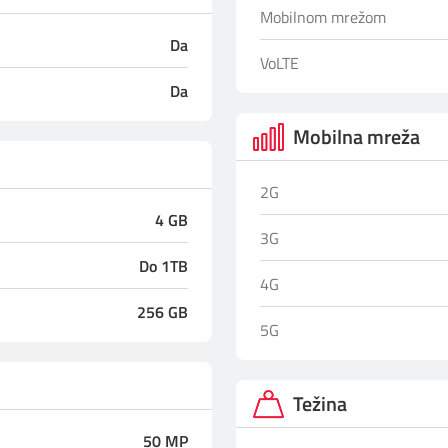
Mobilnom mrežom
Da
VoLTE
Da
Mobilna mreža
2G
4 GB
3G
Do 1TB
4G
256 GB
5G
Težina
50 MP