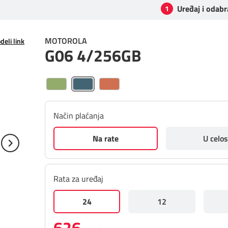
Uređaj i odabr
1
MOTOROLA
deli link
G06 4/256GB
Način plaćanja
Na rate
U celos
Rata za uređaj
24
12
626