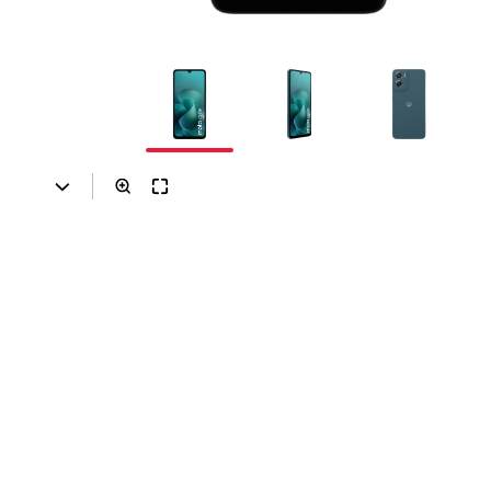
Prilagođeno tebi
Putuj pametnije