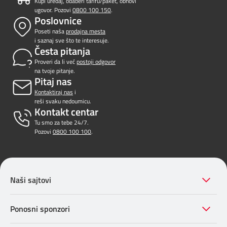
Kupi uređaj, odaberi tarifu/paket, obnovi
ugovor. Pozovi
0800 100 150
.
Poslovnice
Poseti naša
prodajna mesta
i saznaj sve što te interesuje.
Česta pitanja
Proveri da li već
postoji odgovor
na tvoje pitanje.
Pitaj nas
Kontaktiraj nas
i
reši svaku nedoumicu.
Kontakt centar
Tu smo za tebe 24/7.
Pozovi
0800 100 100
.
Naši sajtovi
Ponosni sponzori