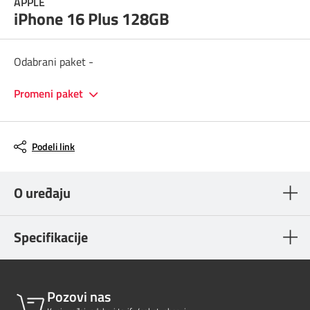
APPLE
Prilagođeno tebi
iPhone 16 Plus 128GB
Putuj pametnije
Odabrani paket -
Promeni paket
Podeli link
O uređaju
Specifikacije
Pozovi nas