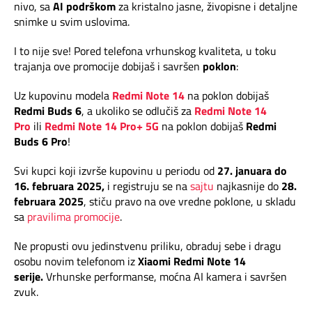
Mapa brzina
nivo, sa
AI podrškom
za kristalno jasne, živopisne i detaljne
snimke u svim uslovima.
eRačun
I to nije sve! Pored telefona vrhunskog kvaliteta, u toku
trajanja ove promocije dobijaš i savršen
poklon
:
Prilagođeno tebi
Uz kupovinu modela
Redmi Note 14
na poklon dobijaš
Redmi Buds 6
, a ukoliko se odlučiš za
Redmi Note 14
Putuj pametnije
Pro
ili
Redmi Note 14 Pro+ 5G
na poklon dobijaš
Redmi
Buds 6 Pro
!
Svi kupci koji izvrše kupovinu u periodu od
27. januara do
16. februara 2025,
i registruju se na
sajtu
najkasnije do
28.
februara 2025
, stiču pravo na ove vredne poklone, u skladu
sa
pravilima promocije
.
Ne propusti ovu jedinstvenu priliku, obraduj sebe i dragu
osobu novim telefonom iz
Xiaomi Redmi Note 14
serije.
Vrhunske performanse, moćna AI kamera i savršen
zvuk.