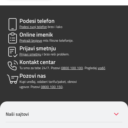
Podesi telefon
Podesi svoj telefon
brzo i lako
Online imenik
Pretraži brojeve
mts fiksne telefonije.
Prijavi smetnju
Prijavi smetnju
i brzo reši problem.
Kontakt centar
Tu smo za tebe 24/7. Pozovi
0800 100 100
. Pogledaj
vodič
.
Pozovi nas
Kupi uređaj, odaberi tarifu/paket, obnovi
ugovor. Pozovi
0800 100 150
.
Naši sajtovi