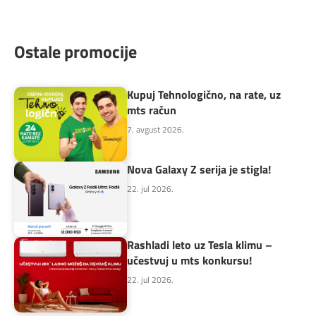
Ostale promocije
Kupuj Tehnologično, na rate, uz
mts račun
7. avgust 2026.
Nova Galaxy Z serija je stigla!
22. jul 2026.
Rashladi leto uz Tesla klimu –
učestvuj u mts konkursu!
22. jul 2026.