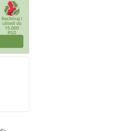
Recikliraj i
uštedi do
15.000
RSD
uda