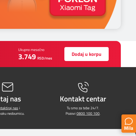
Ukupno mesečno
Dodaj u korpu
3.749
RSD/mes
itaj nas
Kontakt centar
taktiraj nas
i
Tu smo za tebe 24/7.
svaku nedoumicu.
Pozovi
0800 100 100
.