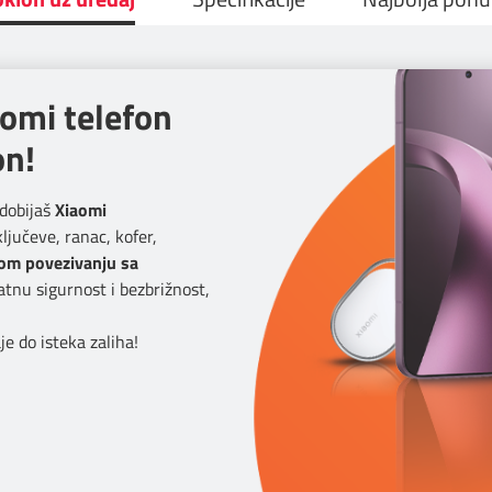
aomi telefon
on!
dobijaš
Xiaomi
ljučeve, ranac, kofer,
om povezivanju sa
atnu sigurnost i bezbrižnost,
e do isteka zaliha!