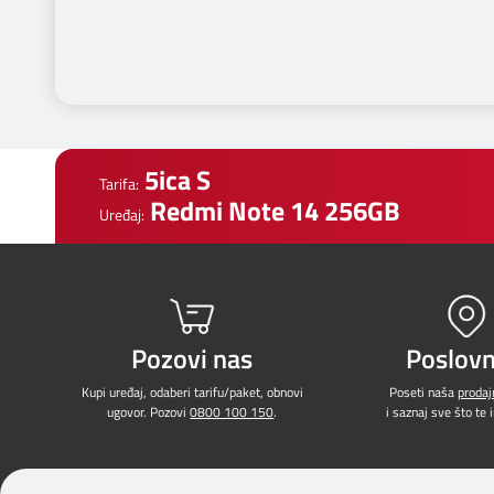
5ica S
Tarifa:
Redmi Note 14 256GB
Uređaj:
Pozovi nas
Poslovn
Kupi uređaj, odaberi tarifu/paket, obnovi
Poseti naša
proda
ugovor. Pozovi
0800 100 150
.
i saznaj sve što te 