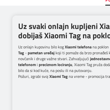
Uz svaki onlajn kupljeni Xi
dobijaš Xiaomi Tag na pokl
Uz onlajn kupovinu bilo kog
Xiaomi telefona
na poklon 
Tag
-
pametan uređaj
koji ti pomaže da brzo pronađeš k
novčanik i druge važne stvari. Zahvaljujući
jednostavn
telefonom
i
preciznom lociranju
, Xiaomi Tag pruža dod
bilo da si kod kuće, na poslu ili na putovanju.
Požuri, zgrabi svoj
Xiaomi Tag
na vreme - promocija traj