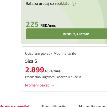
Rata za uređaj uz reciklažu
225
RSD/mes
Recikliraj i uštedi!
Odabrani paket - Mobilne tarife
5ica S
2.899
RSD/mes
Uz odabranu ugovornu obavezu i eRačun.
Promeni paket
klon uz uređaj
Specifikacije
Najbolja pon