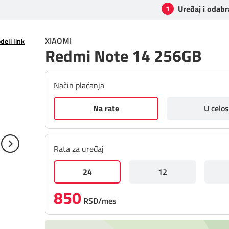
Uređaj i odabr
1
XIAOMI
deli link
Redmi Note 14 256GB
Način plaćanja
Na rate
U celos
Rata za uređaj
24
12
850
RSD/mes