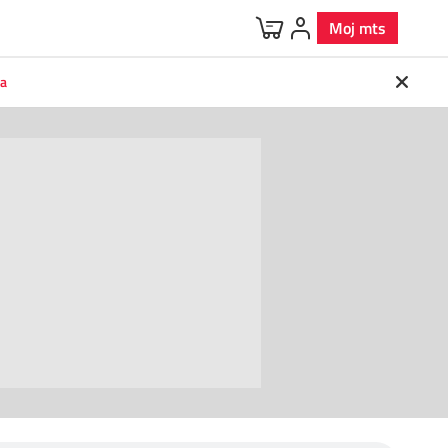
Moj mts
va