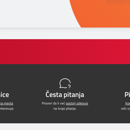
ice
Česta pitanja
P
jna mesta
Proveri da li već
postoji odgovor
Kon
interesuje.
na tvoje pitanje.
reši 