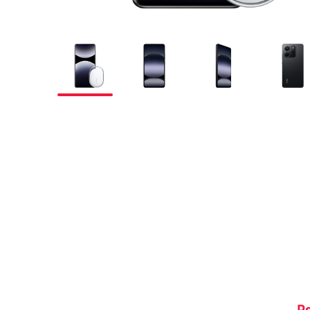
Prilagođeno tebi
Putuj pametnije
Po