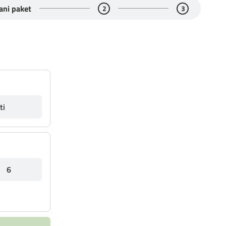
ani paket
2
3
ti
6