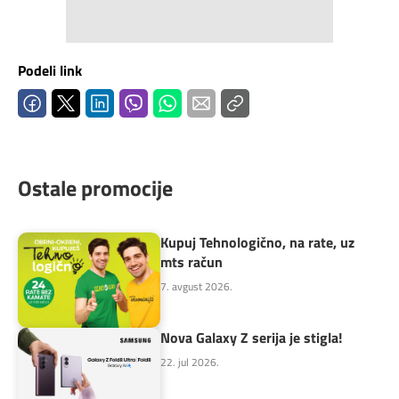
Podeli link
Ostale promocije
Kupuj Tehnologično, na rate, uz
mts račun
7. avgust 2026.
Nova Galaxy Z serija je stigla!
22. jul 2026.