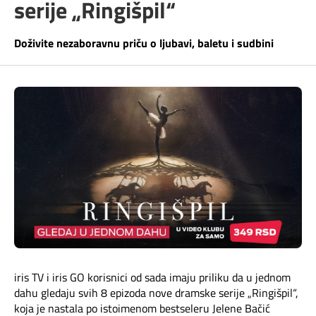
serije „Ringišpil“
Telefonski imenik
Pozivi ka inostranstvu
iris TV
Doživite nezaboravnu priču o ljubavi, baletu i sudbini
Samouslužni servisi
Antena PLUS
Dokumenta i uputstva
TV APP
Kontakt centar
Šta da gledam?
Kako do nas?
Rešavanje problema
Česta pitanja
iris TV i iris GO korisnici od sada imaju priliku da u jednom
Pokrivenost mreže
dahu gledaju svih 8 epizoda nove dramske serije „Ringišpil“,
koja je nastala po istoimenom bestseleru Jelene Bačić