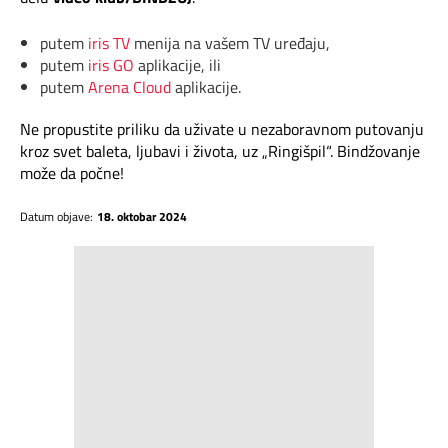
putem
iris TV
menija na vašem TV uređaju,
putem
iris GO
aplikacije
, ili
putem
Arena Cloud
aplikacije.
Ne propustite priliku da uživate u nezaboravnom putovanju
kroz svet baleta, ljubavi i života, uz „Ringišpil“. Bindžovanje
može da počne!
Datum objave:
18. oktobar 2024