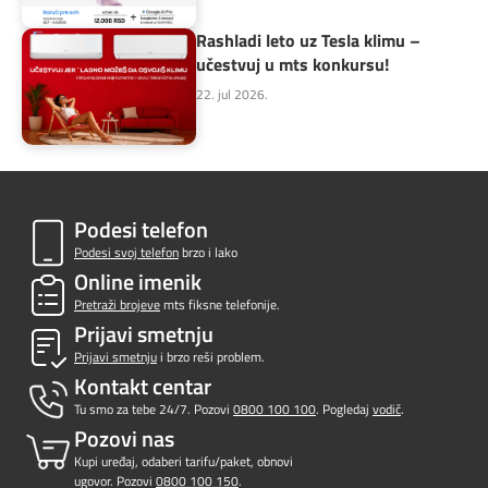
Rashladi leto uz Tesla klimu –
učestvuj u mts konkursu!
22. jul 2026.
Podesi telefon
Podesi svoj telefon
brzo i lako
Online imenik
Pretraži brojeve
mts fiksne telefonije.
Prijavi smetnju
Prijavi smetnju
i brzo reši problem.
Kontakt centar
Tu smo za tebe 24/7. Pozovi
0800 100 100
. Pogledaj
vodič
.
Pozovi nas
Kupi uređaj, odaberi tarifu/paket, obnovi
ugovor. Pozovi
0800 100 150
.