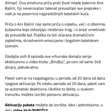
Mapa brzina
Alimpić. Ova emotivna priča prati život mlade balerine Ane
Balint, čiji neverovatan talenat prevazilazi sve prepreke i
vodi je na pozornice najprestižnijih baletskih kuća.
eRačun
Priča o Ani Balint nije samo priča o uspehu, već i o izborima,
Prilagođeno tebi
ljubavima koje ostavljaju neizbrisiv trag, i o snazi umetnosti
da prevaziđe bol. Publika će biti očarana dramatičnim
zapletima, strastvenim emocijama i bogatom baletskom
Putuj pametnije
scenom.
Gledajte svih 8 epizoda ove vrhunske domaće serije
ekskluzivno u video klubu „Bindžuj“, po ceni od samo 349
dinara, jednokratno.
Paket vam je na raspolaganju u periodu od 20 dana od dana
njegove aktivacije. Po isteku perioda od 20 dana, paket vam
se automatski deaktivira. Ukoliko to želite, u svakom
trenutku možete izvršiti ponovnu aktivaciju.
Aktivaciju paketa
možete da izvršite, lako i jednostavno, u
delu
video klub/BINDŽUJ
: