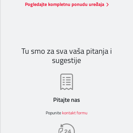
Pogledajte kompletnu ponudu uređaja
DIGITALNI SERVISI
TELEFONSKI IMENIK
KONTAKTIRAJTE NAS
Tu smo za sva vaša pitanja i
PRODAJNA MESTA
sugestije
MAPA BRZINA
Pitajte nas
Popunite
kontakt formu