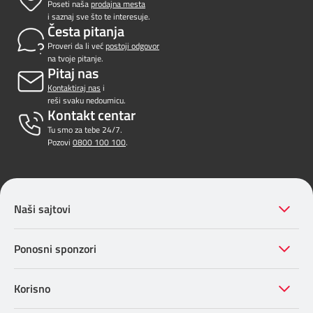
Poseti naša
prodajna mesta
i saznaj sve što te interesuje.
Česta pitanja
Proveri da li već
postoji odgovor
na tvoje pitanje.
Pitaj nas
Kontaktiraj nas
i
reši svaku nedoumicu.
Kontakt centar
Tu smo za tebe 24/7.
Pozovi
0800 100 100
.
Naši sajtovi
Ponosni sponzori
Korisno