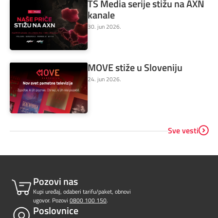
TS Media serije stižu na AXN
kanale
30. jun 2026.
MOVE stiže u Sloveniju
24. jun 2026.
Sve vesti
Pozovi nas
Kupi uređaj, odaberi tarifu/paket, obnovi
ugovor. Pozovi
0800 100 150
.
Poslovnice