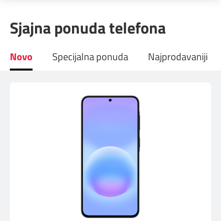
Prilagođeno tebi
Sjajna ponuda telefona
Putuj pametnije
Novo
Specijalna ponuda
Najprodavaniji