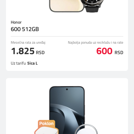
Honor
600 512GB
Mesečna rata za uređaj
Najbolja ponuda uz reciklažu i na rate
1.825
600
RSD
RSD
Uz tarifu
5ica L