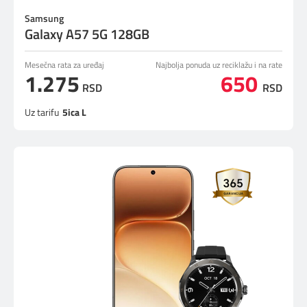
Samsung
Galaxy A57 5G 128GB
Mesečna rata za uređaj
Najbolja ponuda uz reciklažu i na rate
1.275
650
RSD
RSD
Uz tarifu
5ica L