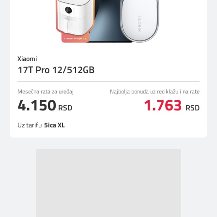
Xiaomi
17T Pro 12/512GB
Mesečna rata za uređaj
Najbolja ponuda uz reciklažu i na rate
4.150
1.763
RSD
RSD
Uz tarifu
5ica XL