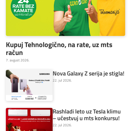
Kupuj Tehnologično, na rate, uz mts
račun
7. avgust 2026.
Nova Galaxy Z serija je stigla!
22. jul 2026.
Rashladi leto uz Tesla klimu
– učestvuj u mts konkursu!
22. jul 2026.