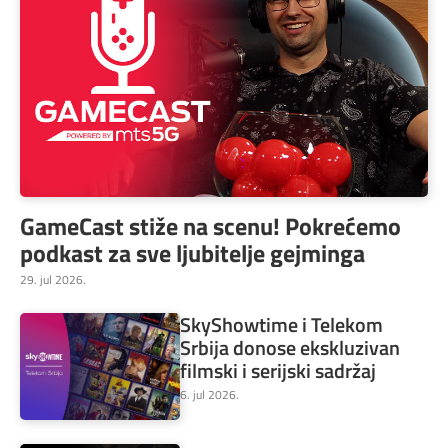
GameCast stiže na scenu! Pokrećemo
podkast za sve ljubitelje gejminga
29. jul 2026.
SkyShowtime i Telekom
Srbija donose ekskluzivan
filmski i serijski sadržaj
6. jul 2026.