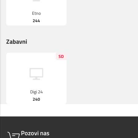
Prilagođeno tebi
Etno
244
Putuj pametnije
Zabavni
SD
Digi 24
240
Pozovi nas