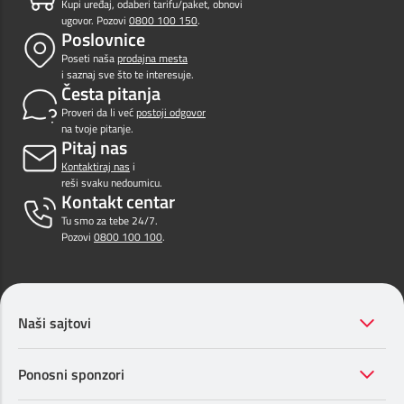
Kupi uređaj, odaberi tarifu/paket, obnovi
ugovor. Pozovi
0800 100 150
.
Poslovnice
Poseti naša
prodajna mesta
i saznaj sve što te interesuje.
Česta pitanja
Proveri da li već
postoji odgovor
na tvoje pitanje.
Pitaj nas
Kontaktiraj nas
i
reši svaku nedoumicu.
Kontakt centar
Tu smo za tebe 24/7.
Pozovi
0800 100 100
.
Naši sajtovi
Ponosni sponzori