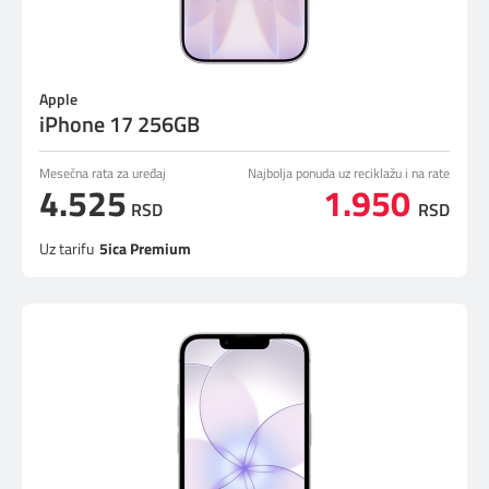
Apple
iPhone 17 256GB
Mesečna rata za uređaj
Najbolja ponuda uz reciklažu i na rate
4.525
1.950
RSD
RSD
Uz tarifu
5ica Premium