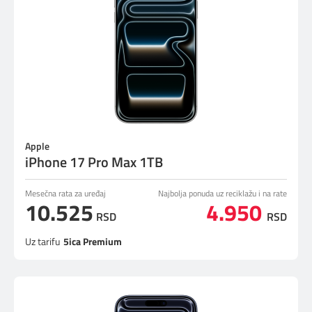
Apple
iPhone 17 Pro Max 1TB
Mesečna rata za uređaj
Najbolja ponuda uz reciklažu i na rate
10.525
4.950
RSD
RSD
Uz tarifu
5ica Premium