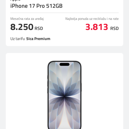
iPhone 17 Pro 512GB
Mesečna rata za uređaj
Najbolja ponuda uz reciklažu i na rate
8.250
3.813
RSD
RSD
Uz tarifu
5ica Premium