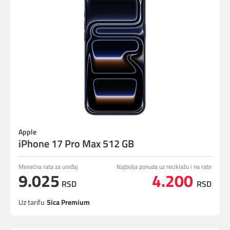
Apple
iPhone 17 Pro Max 512 GB
Mesečna rata za uređaj
Najbolja ponuda uz reciklažu i na rate
9.025
4.200
RSD
RSD
Uz tarifu
5ica Premium