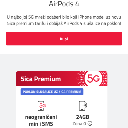
AirPods 4
Pozivi ka inostranstvu
iris TV
Dokumenta i uputstva
U najboljoj 5G mreži odaberi bilo koji iPhone model uz novu
5ica premium tarifu i dobijaš AirPods 4 slušalice na poklon!
Antena PLUS
Kontakt centar
Kupi
TV APP
Kako do nas?
Šta da gledam?
Rešavanje problema
Česta pitanja
5ica Premium
Pokrivenost mreže
POKLON SLUŠALICE UZ 5ICA PREMIUM
Mapa brzina
neograničeni
24GB
eRačun
min i SMS
Zona 0