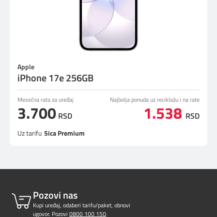
Apple
iPhone 17e 256GB
Mesečna rata za uređaj
Najbolja ponuda uz reciklažu i na rate
3.700
1.538
RSD
RSD
Uz tarifu
5ica Premium
Pozovi nas
Kupi uređaj, odaberi tarifu/paket, obnovi
ugovor. Pozovi
0800 100 150
.