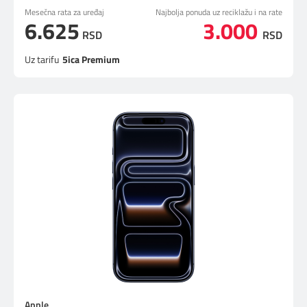
Mesečna rata za uređaj
Najbolja ponuda uz reciklažu i na rate
6.625
3.000
RSD
RSD
Uz tarifu
5ica Premium
Apple