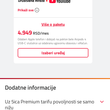
Prikaži sve
Više o paketu
4.949
RSD/mes
Odaberi Apple telefon i dobijaš na poklon bele Airpods 4
USB-C slušalice uz odabranu ugovornu obavezu i eRačun.
Izaberi uređaj
Dodatne informacije
Uz 5ica Premium tarifu povoljnosti se samo
nižu