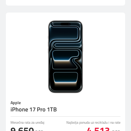
Apple
iPhone 17 Pro 1TB
Mesečna rata za uređaj
Najbolja ponuda uz reciklažu i na rate
9.650
4.513