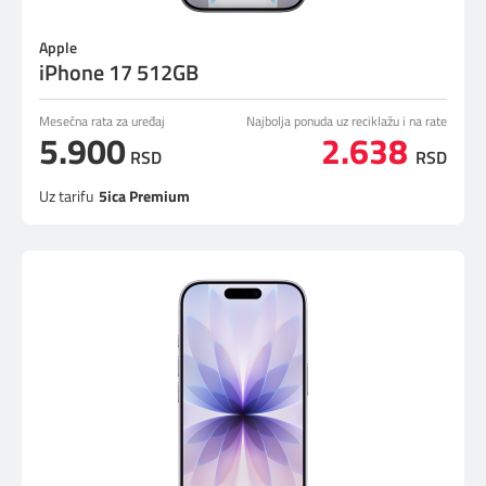
Apple
iPhone 17 512GB
Mesečna rata za uređaj
Najbolja ponuda uz reciklažu i na rate
5.900
2.638
RSD
RSD
Uz tarifu
5ica Premium