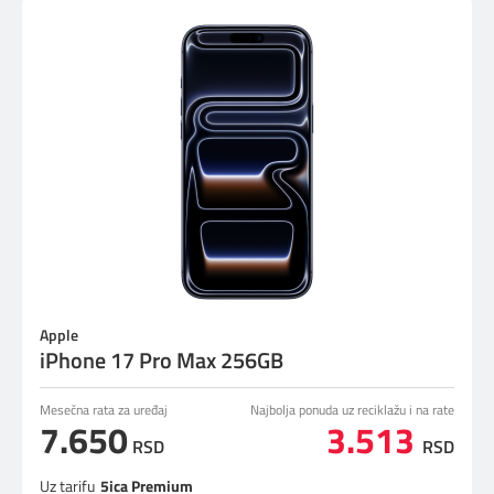
Apple
iPhone 17 Pro Max 256GB
Mesečna rata za uređaj
Najbolja ponuda uz reciklažu i na rate
7.650
3.513
RSD
RSD
Uz tarifu
5ica Premium