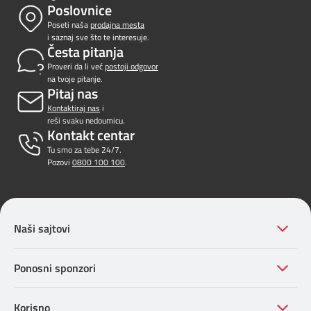
Poslovnice
Poseti naša
prodajna mesta
i saznaj sve što te interesuje.
Česta pitanja
Proveri da li već
postoji odgovor
na tvoje pitanje.
Pitaj nas
Kontaktiraj nas
i
reši svaku nedoumicu.
Kontakt centar
Tu smo za tebe 24/7.
Pozovi
0800 100 100
.
Naši sajtovi
Ponosni sponzori
Korisno