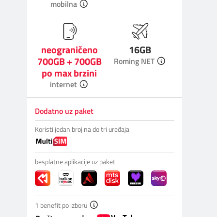
mobilna
Prilagođeno tebi
Putuj pametnije
neograničeno
16GB
700GB + 700GB
Roming NET
po max brzini
internet
Dodatno uz paket
Koristi jedan broj na do tri uređaja
besplatne aplikacije uz paket
1 benefit po izboru