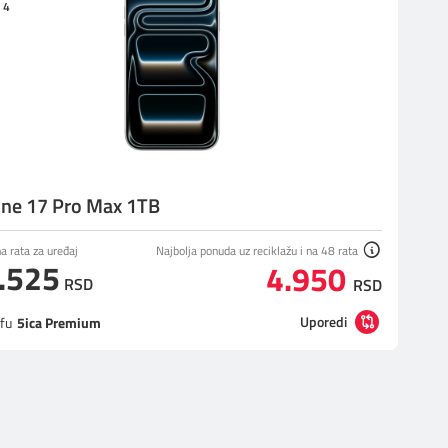
 4
ne 17 Pro Max 1TB
 rata za uređaj
Najbolja ponuda uz reciklažu i na 48 rata
.525
4.950
RSD
RSD
Uporedi
ifu
5ica Premium