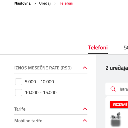
Naslovna
>
Uređaji
>
Telefoni
Pozivi ka inostranstvu
iris TV
Dokumenta i uputstva
Antena PLUS
Kontakt centar
TV APP
Kako do nas?
Telefoni
5
Šta da gledam?
Rešavanje problema
2 uređaja
IZNOS MESEČNE RATE (RSD)
Česta pitanja
5.000 - 10.000
Pokrivenost mreže
10.000 - 15.000
Mapa brzina
REZERVIŠ
Tarife
eRačun
Mobilne tarife