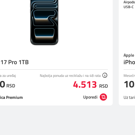
Airpods
USB-C
Apple
 17 Pro 1TB
iPho
a za uređaj
Najbolja ponuda uz reciklažu i na 48 rata
Mesečna
50
10
4.513
RSD
RSD
Uporedi
ica Premium
Uz tar