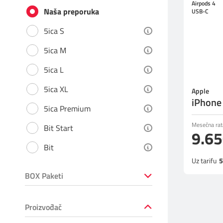
Airpods 4
Prilagođeno tebi
Naša preporuka
USB-C
5ica S
Putuj pametnije
5ica M
5ica L
5ica XL
Apple
iPhone
5ica Premium
Mesečna rat
Bit Start
9.6
Bit
Uz tarifu
5
BOX Paketi
Proizvođač