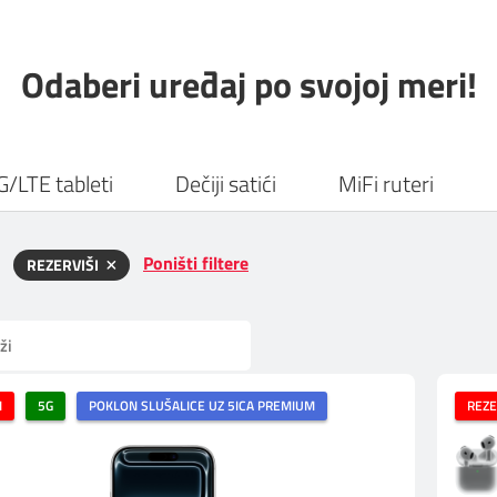
Odaberi uređaj po svojoj meri!
G/LTE tableti
Dečiji satići
MiFi ruteri
Poništi filtere
REZERVIŠI
I
5G
POKLON SLUŠALICE UZ 5ICA PREMIUM
REZE