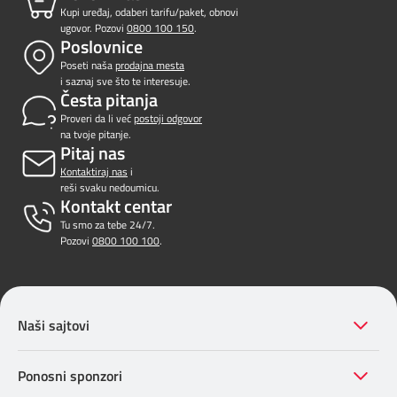
Kupi uređaj, odaberi tarifu/paket, obnovi
Prilagođeno tebi
ugovor. Pozovi
0800 100 150
.
Poslovnice
Putuj pametnije
Poseti naša
prodajna mesta
i saznaj sve što te interesuje.
Česta pitanja
Proveri da li već
postoji odgovor
na tvoje pitanje.
Pitaj nas
Kontaktiraj nas
i
reši svaku nedoumicu.
Kontakt centar
Tu smo za tebe 24/7.
Pozovi
0800 100 100
.
Naši sajtovi
Ponosni sponzori