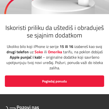
Pozivi ka inostranstvu
iris TV
Dokumenta i uputstva
Antena PLUS
Kontakt centar
Iskoristi priliku da uštediš i obraduješ
se sjajnim dodatkom
TV APP
Kako do nas?
Ukoliko bilo koji iPhone iz serije
15 ili 16
izabereš kao svoj
Šta da gledam?
Rešavanje problema
drugi telefon
uz
Soko
ili
Omorika
tarifu, na poklon dobijaš
Apple punjač i kabl
– originalne dodatke koji savršeno
Česta pitanja
upotpunjuju tvoj novi uređaj. Požuri, ponuda važi do isteka
zaliha.
Pokrivenost mreže
Pogledaj ponudu
Mapa brzina
eRačun
Pozovi nas