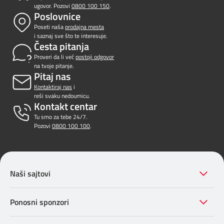
ugovor. Pozovi
0800 100 150
.
Poslovnice
Poseti naša
prodajna mesta
i saznaj sve što te interesuje.
Česta pitanja
Proveri da li već
postoji odgovor
na tvoje pitanje.
Pitaj nas
Kontaktiraj nas
i
reši svaku nedoumicu.
Kontakt centar
Tu smo za tebe 24/7.
Pozovi
0800 100 100
.
Naši sajtovi
Ponosni sponzori