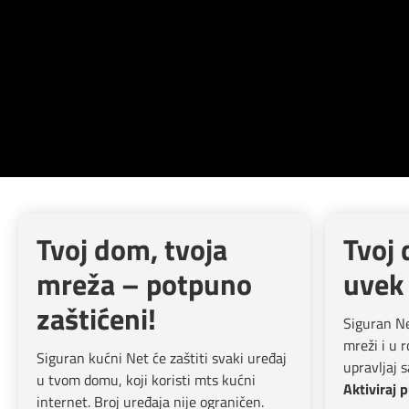
Pozivi ka inostranstvu
iris TV
Dokumenta i uputstva
Antena PLUS
Kontakt centar
TV APP
Kako do nas?
Šta da gledam?
Rešavanje problema
Česta pitanja
Tvoj dom, tvoja
Tvoj 
mreža – potpuno
uvek 
Pokrivenost mreže
zaštićeni!
Siguran Ne
Mapa brzina
mreži i u r
Siguran kućni Net će zaštiti svaki uređaj
upravljaj s
eRačun
u tvom domu, koji koristi mts kućni
Aktiviraj 
internet. Broj uređaja nije ograničen.