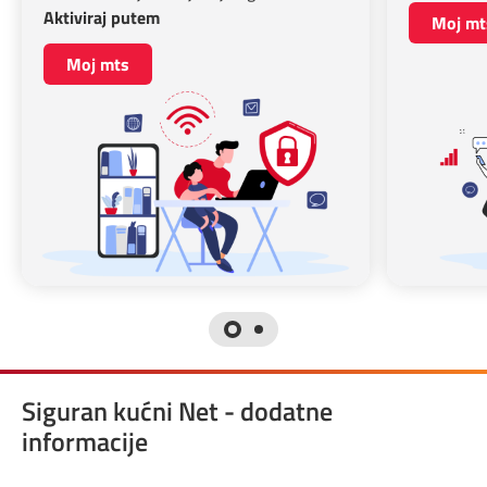
Aktiviraj putem
Prilagođeno tebi
Moj mt
Moj mts
Putuj pametnije
Siguran kućni Net - dodatne
informacije