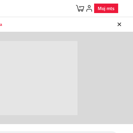
Moj mts
va