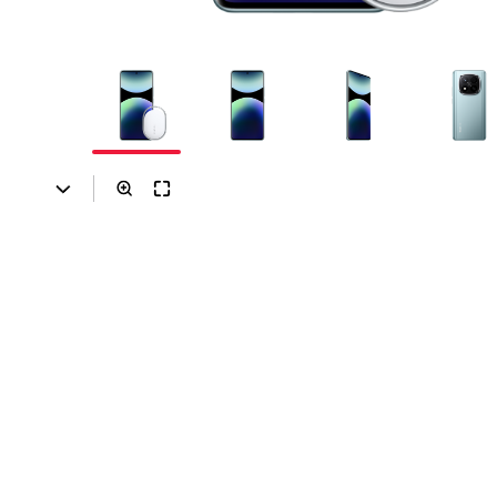
Prilagođeno tebi
Putuj pametnije