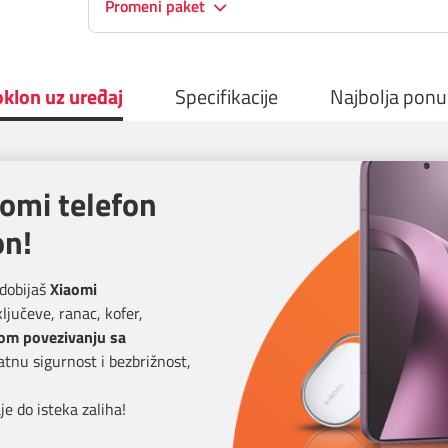
Promeni paket
klon uz uređaj
Specifikacije
Najbolja pon
aomi telefon
on!
dobijaš
Xiaomi
ljučeve, ranac, kofer,
om povezivanju sa
atnu sigurnost i bezbrižnost,
e do isteka zaliha!