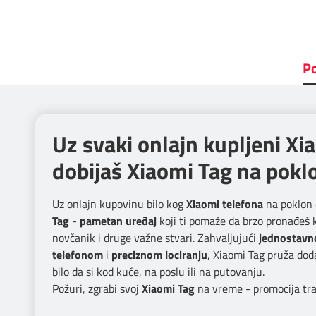
Po
Uz svaki onlajn kupljeni Xi
dobijaš Xiaomi Tag na pokl
Uz onlajn kupovinu bilo kog
Xiaomi telefona
na poklon 
Tag
-
pametan uređaj
koji ti pomaže da brzo pronađeš k
novčanik i druge važne stvari. Zahvaljujući
jednostavn
telefonom
i
preciznom lociranju
, Xiaomi Tag pruža dod
bilo da si kod kuće, na poslu ili na putovanju.
Požuri, zgrabi svoj
Xiaomi Tag
na vreme - promocija traj