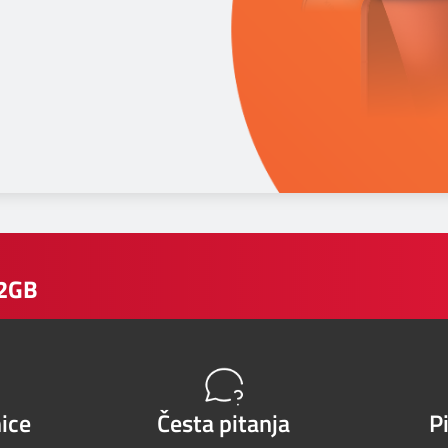
12GB
ice
Česta pitanja
P