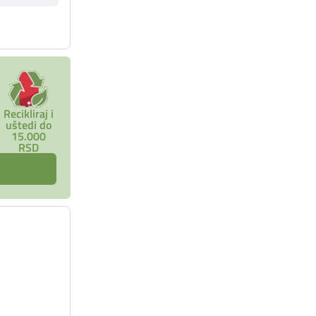
Recikliraj i
uštedi do
15.000
RSD