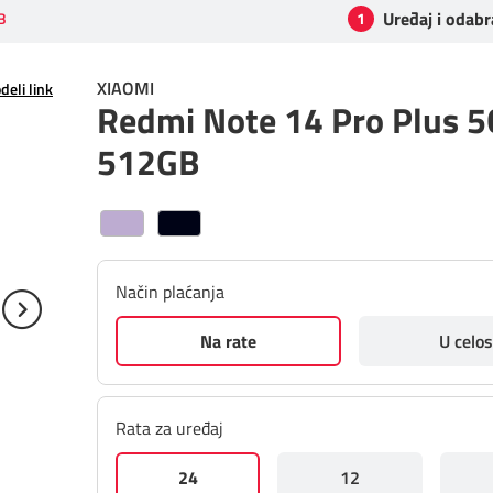
Uređaj i odabr
B
1
XIAOMI
deli link
Redmi Note 14 Pro Plus 5
512GB
Način plaćanja
Na rate
U celos
Rata za uređaj
24
12