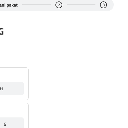
ani paket
2
3
G
ti
6