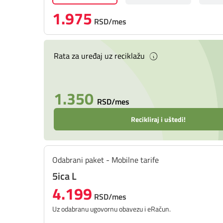
1.975
RSD/mes
Rata za uređaj uz reciklažu
1.350
RSD/mes
Recikliraj i uštedi!
Odabrani paket - Mobilne tarife
5ica L
4.199
RSD/mes
Uz odabranu ugovornu obavezu i eRačun.