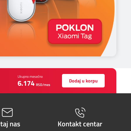
Ukupno mesečno
Dodaj u korpu
6.174
RSD/mes
itaj nas
Kontakt centar