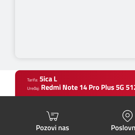
5ica L
Tarifa:
Redmi Note 14 Pro Plus 5G 5
Uređaj:
Pozovi nas
Poslovn