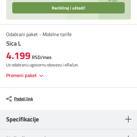
Recikliraj i uštedi!
Odabrani paket - Mobilne tarife
5ica L
4.199
RSD/mes
Uz odabranu ugovornu obavezu i eRačun.
Promeni paket
Podeli link
Specifikacije