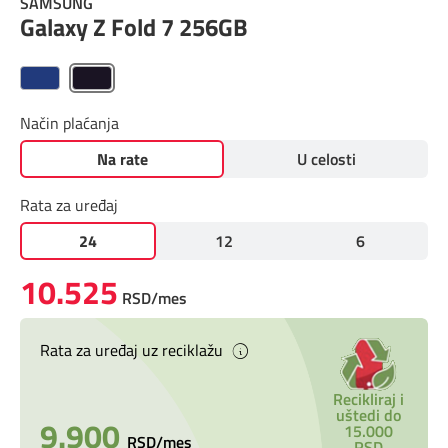
SAMSUNG
Prilagođeno tebi
Galaxy Z Fold 7 256GB
Putuj pametnije
Način plaćanja
Na rate
U celosti
Rata za uređaj
24
12
6
10.525
RSD/mes
Rata za uređaj uz reciklažu
Recikliraj i
uštedi do
9.900
15.000
RSD/mes
RSD