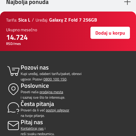
Najbolja ponuda
5ica L
/
Galaxy Z Fold 7 256GB
Tarifa:
Uređaj:
Ukupno mesečno
Dodaj u korpu
14.724
RSD/mes
Pozovi nas
Kupi uređaj, odaberi tarifu/paket, obnovi
ugovor. Pozovi
0800 100 150
.
Poslovnice
Poseti naša
prodajna mesta
i saznaj sve što te interesuje.
Česta pitanja
Proveri da li već
postoji odgovor
na tvoje pitanje.
Pitaj nas
Kontaktiraj nas
i
reši svaku nedoumicu.