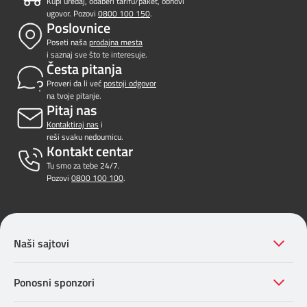
Kupi uređaj, odaberi tarifu/paket, obnovi
ugovor. Pozovi
0800 100 150
.
Poslovnice
Poseti naša
prodajna mesta
i saznaj sve što te interesuje.
Česta pitanja
Proveri da li već
postoji odgovor
na tvoje pitanje.
Pitaj nas
Kontaktiraj nas
i
reši svaku nedoumicu.
Kontakt centar
Tu smo za tebe 24/7.
Pozovi
0800 100 100
.
Naši sajtovi
Ponosni sponzori