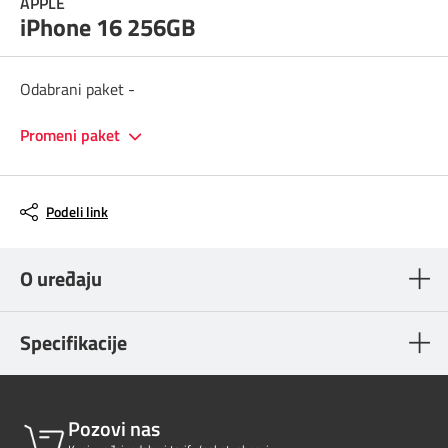
APPLE
Prilagođeno tebi
iPhone 16 256GB
Putuj pametnije
Odabrani paket -
Promeni paket
Podeli link
O uređaju
Specifikacije
Pozovi nas