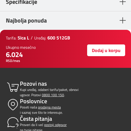
Specifikacije
Najbolja ponuda
5ica L
/
600 512GB
Tarifa:
Uređaj:
Ukupno mesečno
Dodaj u korpu
6.024
RSD/mes
Pozovi nas
Kupi uređaj, odaberi tarifu/paket, obnovi
ugovor. Pozovi
0800 100 150
.
Poslovnice
Poseti naša
prodajna mesta
i saznaj sve što te interesuje.
Česta pitanja
Proveri da li već
postoji odgovor
na tvoje pitanje.