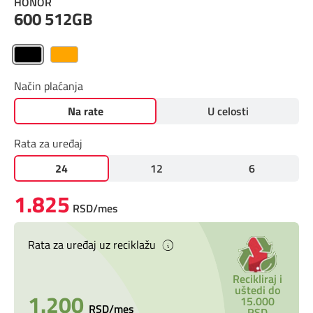
HONOR
Prilagođeno tebi
600 512GB
Putuj pametnije
Način plaćanja
Na rate
U celosti
Rata za uređaj
24
12
6
1.825
RSD/mes
Rata za uređaj uz reciklažu
Recikliraj i
uštedi do
1.200
15.000
RSD/mes
RSD