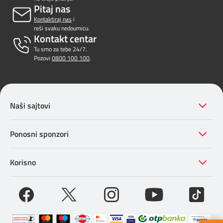
Pitaj nas
Kontaktiraj nas
i
reši svaku nedoumicu.
Kontakt centar
Tu smo za tebe 24/7.
Pozovi
0800 100 100
.
Naši sajtovi
Ponosni sponzori
Korisno