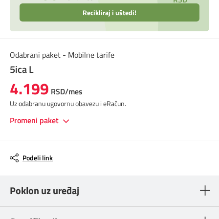
Recikliraj i uštedi!
Odabrani paket - Mobilne tarife
5ica L
4.199
RSD/mes
Uz odabranu ugovornu obavezu i eRačun.
Promeni paket
Podeli link
Poklon uz uređaj