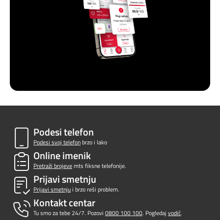
Podesi telefon
Podesi svoj telefon
brzo i lako
Online imenik
Pretraži brojeve
mts fiksne telefonije.
Prijavi smetnju
Prijavi smetnju
i brzo reši problem.
Kontakt centar
Tu smo za tebe 24/7. Pozovi
0800 100 100
. Pogledaj
vodič
.