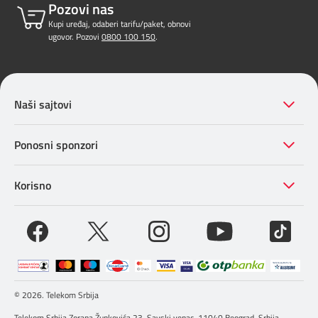
Pozovi nas
Kupi uređaj, odaberi tarifu/paket, obnovi
ugovor. Pozovi
0800 100 150
.
Naši sajtovi
Ponosni sponzori
Korisno
© 2026. Telekom Srbija
Telekom Srbija Zorana Žunkovića 23, Savski venac, 11040 Beograd, Srbija