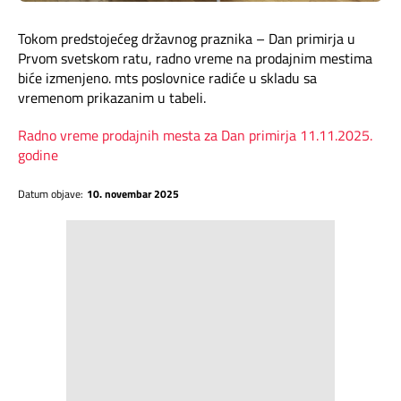
Mapa brzina
Tokom predstojećeg državnog praznika – Dan primirja u
eRačun
Prvom svetskom ratu, radno vreme na prodajnim mestima
biće izmenjeno. mts poslovnice radiće u skladu sa
vremenom prikazanim u tabeli.
Prilagođeno tebi
Radno vreme prodajnih mesta za Dan primirja 11.11.2025.
Putuj pametnije
godine
Datum objave:
10. novembar 2025