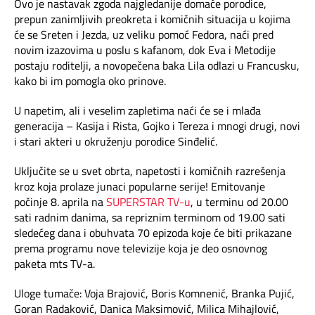
Mapa brzina
Ovo je nastavak zgoda najgledanije domaće porodice,
prepun zanimljivih preokreta i komičnih situacija u kojima
će se Sreten i Jezda, uz veliku pomoć Fedora, naći pred
eRačun
novim izazovima u poslu s kafanom, dok Eva i Metodije
postaju roditelji, a novopečena baka Lila odlazi u Francusku,
Prilagođeno tebi
kako bi im pomogla oko prinove.
U napetim, ali i veselim zapletima naći će se i mlađa
Putuj pametnije
generacija – Kasija i Rista, Gojko i Tereza i mnogi drugi, novi
i stari akteri u okruženju porodice Sinđelić.
Uključite se u svet obrta, napetosti i komičnih razrešenja
kroz koja prolaze junaci popularne serije! Emitovanje
počinje 8. aprila na
SUPERSTAR TV-u
, u terminu od 20.00
sati radnim danima, sa repriznim terminom od 19.00 sati
sledećeg dana i obuhvata 70 epizoda koje će biti prikazane
prema programu nove televizije koja je deo osnovnog
paketa mts TV-a.
Uloge tumače: Voja Brajović, Boris Komnenić, Branka Pujić,
Goran Radaković, Danica Maksimović, Milica Mihajlović,