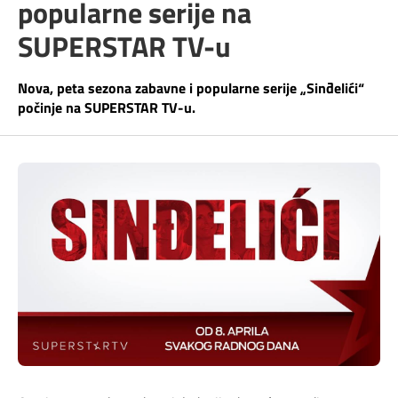
popularne serije na
Telefonski imenik
Pozivi ka inostranstvu
iris TV
SUPERSTAR TV-u
Samouslužni servisi
Antena PLUS
Nova, peta sezona zabavne i popularne serije „Sinđelići“
počinje na SUPERSTAR TV-u.
Dokumenta i uputstva
TV APP
Kontakt centar
Šta da gledam?
Kako do nas?
Rešavanje problema
Česta pitanja
Pokrivenost mreže