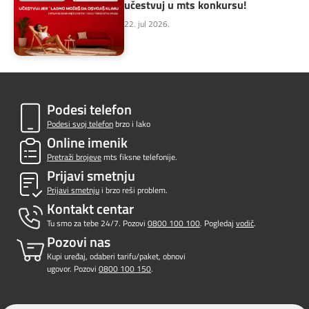
učestvuj u mts konkursu!
22. jul 2026.
Podesi telefon
Podesi svoj telefon
brzo i lako
Online imenik
Pretraži brojeve
mts fiksne telefonije.
Prijavi smetnju
Prijavi smetnju
i brzo reši problem.
Kontakt centar
Tu smo za tebe 24/7. Pozovi
0800 100 100
. Pogledaj
vodič
.
Pozovi nas
Kupi uređaj, odaberi tarifu/paket, obnovi
ugovor. Pozovi
0800 100 150
.