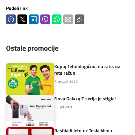
Podeli link
Ostale promocije
Kupuj Tehnologično, na rate, uz
mts račun
7. avgust 2026.
Nova Galaxy Z serija je stigla!
22. jul 2026.
Rashladi leto uz Tesla klimu –